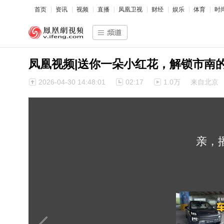
首页
资讯
视频
直播
凤凰卫视
财经
娱乐
体育
时
凤凰视频|送你一朵小红花，解锁市南
2026-04-30 14:48:01
02:17
1.0万
来自北京
亲，