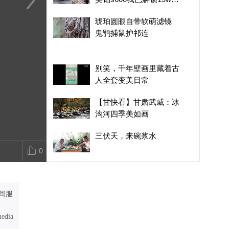
功能
短视频｜“此刻，新疆”全
短视频｜“此刻，新疆”全
琥珀圆眼自
琥珀圆眼自带软萌滤镜
球网红共创传播活动夏季
球网红共创传播活动夏季
鬼鸮捕鼠护祁
鬼鸮捕鼠护祁连
篇（阿克苏站） “这个夏
篇（阿克苏站） “这个夏
天 相约新疆”活动启动
天 相约新疆”活动启动
别笑，千年壁画里藏着古
人全套变美日常
【甘快看】甘肃武威：冰
沟河四季美如画
三伏天，来碗浆水
0
指纹可以被复制，人脸可
以被替换，脑纹是人类不
可篡改的“终极身份证”？
间服
伊朗态度强硬，否认与美
对话，美伊局势还会如何
media
升温发酵？