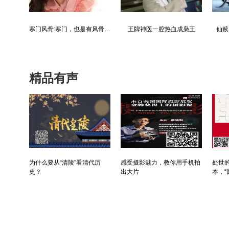
都市争锋被新来的女上司给看上
寒门风骨:寒门，也是有风骨的！
王牌神医一腔热血成枭王
仙赎
精品有声
为什么要从“清陵”看清代历
感受摄影魅力，教你用手机拍
处世的
史？
出大片
本，“