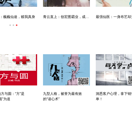
：巍巍仙途，赎我真身
青云直上：创宏图霸业，成人生赢家
方与圆：“方”是
九型人格，被誉为最有效
洞悉客户心理，拿下销
圆”为道
的“读心术”
单！