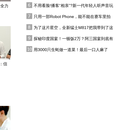
代吗?
不用看脸!播客“相亲”?新一代年轻人听声音玩
：全力
山河有韵大地成诗 奔赴
恋综
之处皆是风景
只用一部Robot Phone，能不能在赛车里拍
出好莱坞大片？
为了这片星空，全新猛士M817把我带到了这
【甘快看】青春华章 丝
里，值了！
路逐光·AIGC视频丨丝路
探秘印度国宴！一顿饭2万？阿三国宴到底有
上的追光者
多离谱？
在敦煌，我遇见了“时间的
用3000只生蚝做一道菜！最后一口人麻了
手艺人”
：信
民乐再添生物多样性“名
片” 红外相机成功拍摄国
家一级保护动物雪豹