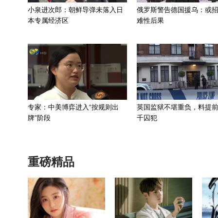
小泉进次郎：朝鲜导弹未落入日
俄罗斯警告德国援乌：或
本专属经济区
难性后果
专家：中美博弈进入“按规则出
英国监狱不堪重负，料提前
牌”阶段
千囚犯
重磅精品