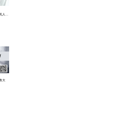
最强仙医：一身布艺却无人不识
婿中狂龙:三年上门女婿后的爆发
男人四十：家有娇妻
售大