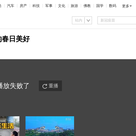
尚
汽车
房产
科技
军事
文化
旅游
佛教
国学
数码
更多
站内
的春日美好
播放
失败
了
重播