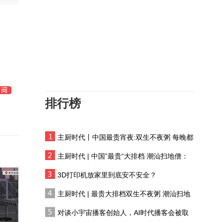
如果文物会说话丨我是南
佐，黄土高原的文明灯塔
短视频｜“此刻，新疆”全
球网红共创传播活动夏季
篇（阿克苏站） “这个夏
【甘快看】一枚汉简里
天 相约新疆”活动启动
的“反坐”铁律
排行榜
美伊态度僵持不下，乌克
兰趁机搅局，中东局势会
持续升温发酵吗？
主厨时代丨中国最贵宵夜:双生不夜粥 每晚都
短视频｜“此刻，新疆”全
有人花两万吃一桌
球网红共创传播活动夏季
主厨时代 | 中国”最贵“大排档 潮汕扫地僧：
篇（阿克苏站） “这个夏
双生不夜粥
【甘快看】祁连灵根 甘
天 相约新疆”活动启动
3D打印机放家里到底安不安全？
肃民乐板蓝根
主厨时代 | 最贵大排档双生不夜粥 潮汕扫地
僧 预告片
银韵簪花 三代薪火
对谈小宇宙播客创始人，AI时代播客会被取