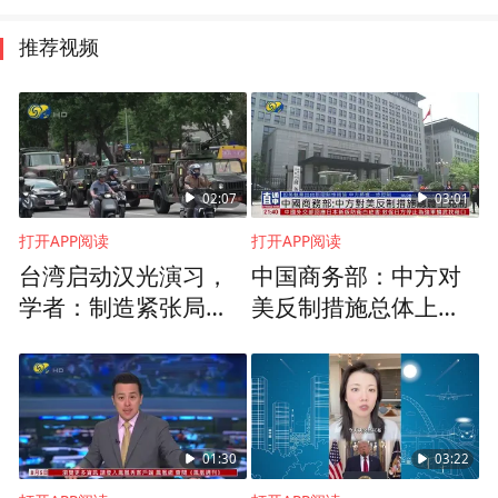
推荐视频
02:07
03:01
打开APP阅读
打开APP阅读
台湾启动汉光演习，
中国商务部：中方对
学者：制造紧张局势
美反制措施总体上克
捞预算
制
01:30
03:22