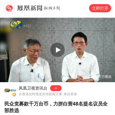
立即打开
00:00
01:43
5.7万
播放
凤凰卫视资讯台
在香港实时报道全球新闻大事
来自香港
民众党募款千万台币，力拼白营48名提名议员全
部胜选