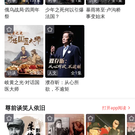
时事
全
131
集
时事
全
1
集
历史
全
1
集
俄乌战局·四周年
少年之死何以引爆
暴雨将至·卢沟桥
祭
法国？
事变始末
访谈
全
5
集
人文
全
1
集
岐黄之光·对话国
濮存昕：从心所
医大师
欲，不逾矩
尊前谈笑人依旧
打开app阅读