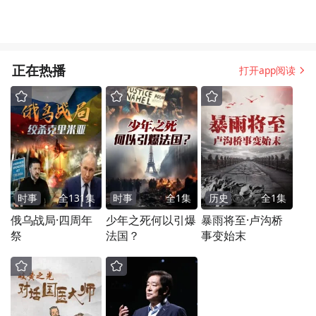
正在热播
打开app阅读
时事
全
131
集
时事
全
1
集
历史
全
1
集
俄乌战局·四周年
少年之死何以引爆
暴雨将至·卢沟桥
祭
法国？
事变始末