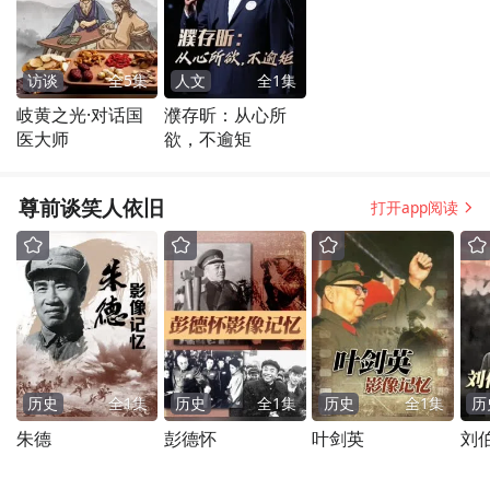
访谈
全
5
集
人文
全
1
集
岐黄之光·对话国
濮存昕：从心所
医大师
欲，不逾矩
尊前谈笑人依旧
打开app阅读
历史
全
1
集
历史
全
1
集
历史
全
1
集
历
朱德
彭德怀
叶剑英
刘