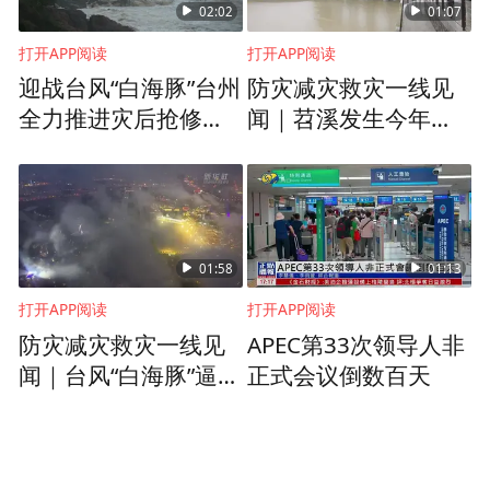
02:02
01:07
打开APP阅读
打开APP阅读
迎战台风“白海豚”台州
防灾减灾救灾一线见
全力推进灾后抢修复
闻｜苕溪发生今年第1
电
号洪水 杭州余杭北湖
开闸分洪
01:58
01:13
打开APP阅读
打开APP阅读
防灾减灾救灾一线见
APEC第33次领导人非
闻｜台风“白海豚”逼近
正式会议倒数百天
安徽多地积极做好防
御应对