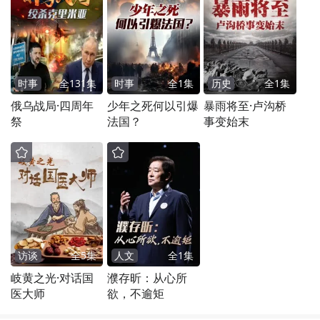
时事
全
131
集
时事
全
1
集
历史
全
1
集
俄乌战局·四周年
少年之死何以引爆
暴雨将至·卢沟桥
祭
法国？
事变始末
访谈
全
5
集
人文
全
1
集
岐黄之光·对话国
濮存昕：从心所
医大师
欲，不逾矩