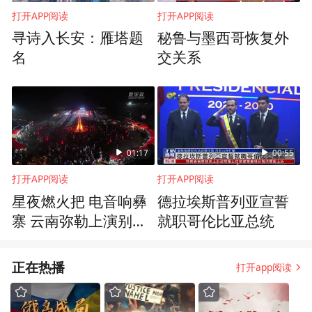
打开APP阅读
打开APP阅读
寻诗入长安：雁塔题
秘鲁与墨西哥恢复外
名
交关系
01:17
00:55
打开APP阅读
打开APP阅读
星夜燃火把 电音响彝
德拉埃斯普列亚宣誓
寨 云南弥勒上演别样
就职哥伦比亚总统
民族狂欢
正在热播
打开app阅读