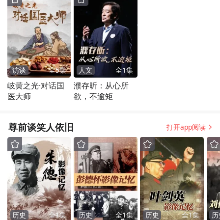
访谈
全
5
集
人文
全
1
集
岐黄之光·对话国
濮存昕：从心所
医大师
欲，不逾矩
尊前谈笑人依旧
打开app阅读
历史
全
1
集
历史
全
1
集
历史
全
1
集
历