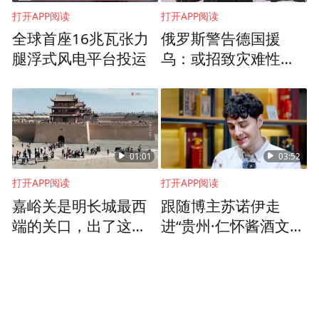
打开APP阅读
打开APP阅读
全球首座16兆瓦张力
俄罗斯警告德国援
腿浮式风电平台投运
乌：或招致灾难性后
果
01:01
03:52
打开APP阅读
打开APP阅读
嘉峪关是明长城最西
跟随博主苏诺伊走
端的关口，出了这道
进“贵州·仁怀酱酒文化
关，就是古人眼中的
主题馆”，解锁酱香白
关外
酒新玩法