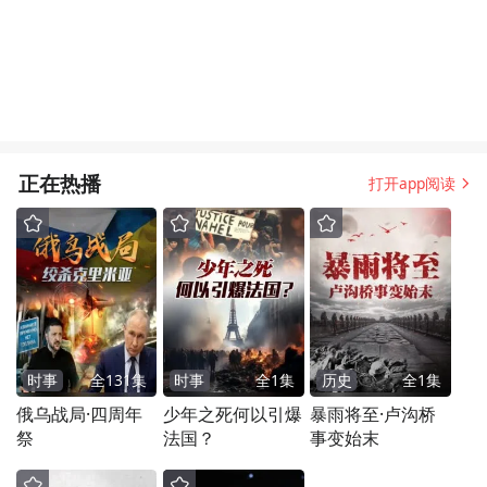
正在热播
打开app阅读
时事
全
131
集
时事
全
1
集
历史
全
1
集
俄乌战局·四周年
少年之死何以引爆
暴雨将至·卢沟桥
祭
法国？
事变始末