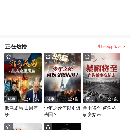
正在热播
打开app阅读
时事
全
131
集
时事
全
1
集
历史
全
1
集
俄乌战局·四周年
少年之死何以引爆
暴雨将至·卢沟桥
祭
法国？
事变始末