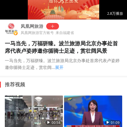
00:00
02:06
2.8万
播放
凤凰网旅游
凤凰网旅游官方账号
来自福建省
一马当先，万福骈臻。波兰旅游局北京办事处首
席代表卢姿婷邀你循骑士足迹，赏壮阔风景
一马当先，万福骈臻。波兰旅游局北京办事处首席代表卢姿婷
邀你循骑士足迹，赏壮阔...
展开
推荐视频
00:54
01:09