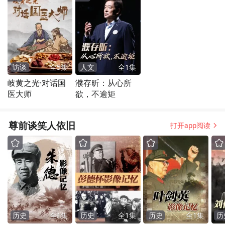
访谈
全
5
集
人文
全
1
集
岐黄之光·对话国
濮存昕：从心所
医大师
欲，不逾矩
尊前谈笑人依旧
打开app阅读
历史
全
1
集
历史
全
1
集
历史
全
1
集
历