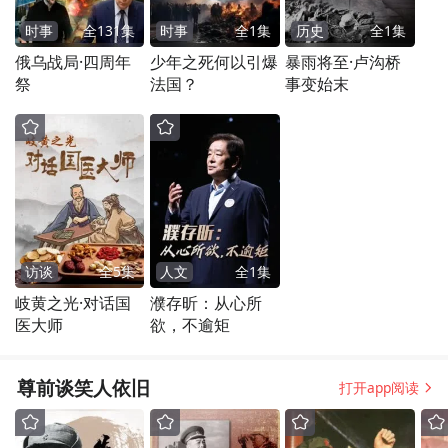
时事
全
131
集
时事
全
1
集
历史
全
1
集
俄乌战局·四周年
少年之死何以引爆
暴雨将至·卢沟桥
祭
法国？
事变始末
访谈
全
5
集
人文
全
1
集
岐黄之光·对话国
濮存昕：从心所
医大师
欲，不逾矩
尊前谈笑人依旧
打开app阅读