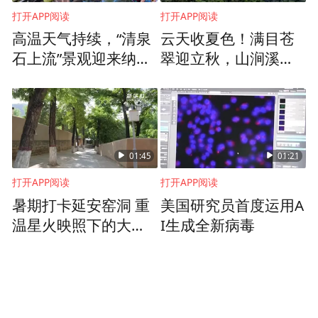
打开APP阅读
打开APP阅读
高温天气持续，“清泉
云天收夏色！满目苍
石上流”景观迎来纳凉
翠迎立秋，山涧溪流
客流高峰
觅清凉
01:45
01:21
打开APP阅读
打开APP阅读
暑期打卡延安窑洞 重
美国研究员首度运用A
温星火映照下的大生
I生成全新病毒
产运动