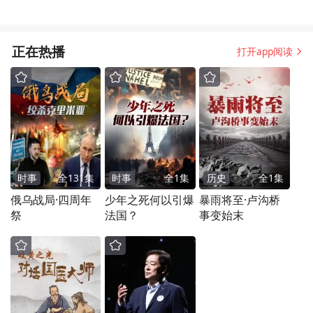
正在热播
打开app阅读
时事
全
131
集
时事
全
1
集
历史
全
1
集
俄乌战局·四周年
少年之死何以引爆
暴雨将至·卢沟桥
祭
法国？
事变始末