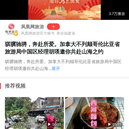
00:00
02:52
3.7万
播放
凤凰网旅游
凤凰网旅游官方账号
来自福建省
骐骥驰骋，奔赴所爱。加拿大不列颠哥伦比亚省
旅游局中国区经理胡瑛邀你共赴山海之约
骐骥驰骋，奔赴所爱。加拿大不列颠哥伦比亚省旅游局中国区
经理胡瑛邀你共赴山海...
展开
推荐视频
00:55
05:15