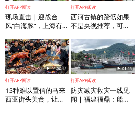
打开APP阅读
打开APP阅读
现场直击｜迎战台
西河古镇的蹄髈如果
风“白海豚”，上海有序
不是央视推荐，可能
开展人员转移安置工
很多芜湖本地人都不
作
知道
01:00:15
01:25
打开APP阅读
打开APP阅读
15种难以置信的马来
防灾减灾救灾一线见
西亚街头美食，让你
闻｜福建福鼎：船进
大吃一惊——游客最
港 人上岸 全力防返流
多街道