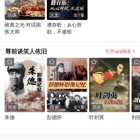
访谈
全
5
集
人文
全
1
集
岐黄之光·对话国
濮存昕：从心所
医大师
欲，不逾矩
尊前谈笑人依旧
打开app阅读
历史
全
1
集
历史
全
1
集
历史
全
1
集
历
朱德
彭德怀
叶剑英
刘