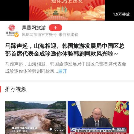
00:00
01:36
1.9万
播放
凤凰网旅游
凤凰网旅游官方账号
来自福建省
马蹄声起，山海相迎。韩国旅游发展局中国区总
部首席代表金成珍邀你体验韩剧同款风光啦～
马蹄声起，山海相迎。韩国旅游发展局中国区总部首席代表金
成珍邀你体验韩剧同款风...
展开
推荐视频
00:55
03:01