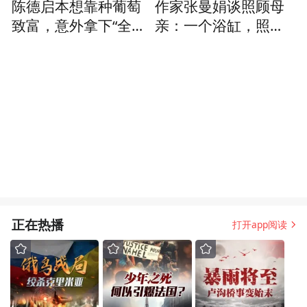
陈德启本想靠种葡萄
作家张曼娟谈照顾母
致富，意外拿下“全国
亲：一个浴缸，照见
绿化模范单位”称号
了我作为中年人的无
力
正在热播
打开app阅读