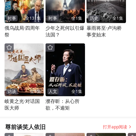
时事
全
131
集
时事
全
1
集
历史
全
1
集
俄乌战局·四周年
少年之死何以引爆
暴雨将至·卢沟桥
祭
法国？
事变始末
访谈
全
5
集
人文
全
1
集
岐黄之光·对话国
濮存昕：从心所
医大师
欲，不逾矩
尊前谈笑人依旧
打开app阅读