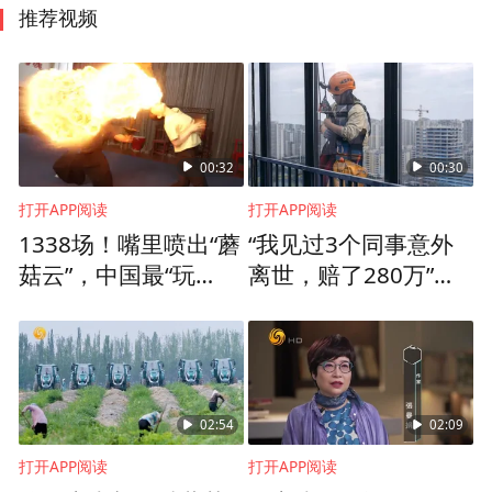
推荐视频
00:32
00:30
打开APP阅读
打开APP阅读
1338场！嘴里喷出“蘑
“我见过3个同事意外
菇云”，中国最“玩
离世，赔了280万”，
命”的非遗绝技，
高空“蜘蛛人”妈妈：我
她“玩”了40多年
因为孩子进入这行，
也因为孩子不想干这
行
02:54
02:09
打开APP阅读
打开APP阅读