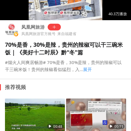
00:00
00:52
40.3万
播放
凤凰网旅游
凤凰网旅游官方账号
来自福建省
70%是香，30%是辣，贵州的辣椒可以干三碗米
饭 | 《美好十二时辰》黔“冬”篇
#烟火人间爽居畅游# 70%是香，30%是辣，贵州的辣椒可以
干三碗米饭！贵州的辣椒看似猛烈，入...
展开
推荐视频
00:48
00:11