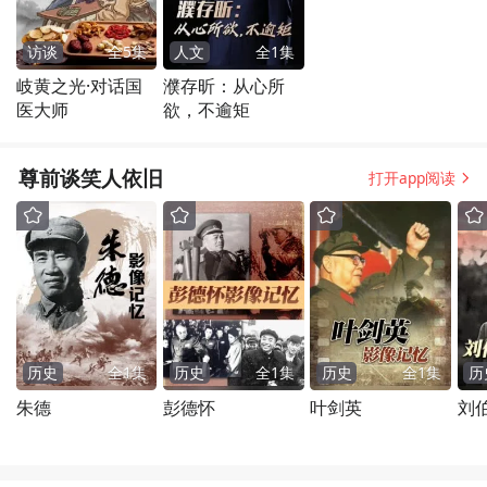
访谈
全
5
集
人文
全
1
集
岐黄之光·对话国
濮存昕：从心所
医大师
欲，不逾矩
尊前谈笑人依旧
打开app阅读
历史
全
1
集
历史
全
1
集
历史
全
1
集
历
朱德
彭德怀
叶剑英
刘