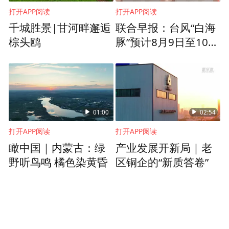
打开APP阅读
打开APP阅读
千城胜景|甘河畔邂逅
联合早报：台风“白海
棕头鸥
豚”预计8月9日至10日
在浙闽沿海登陆
01:00
02:54
打开APP阅读
打开APP阅读
瞰中国｜内蒙古：绿
产业发展开新局｜老
野听鸟鸣 橘色染黄昏
区铜企的“新质答卷”