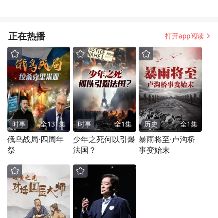
正在热播
打开app阅读
时事
全
131
集
时事
全
1
集
历史
全
1
集
俄乌战局·四周年
少年之死何以引爆
暴雨将至·卢沟桥
祭
法国？
事变始末