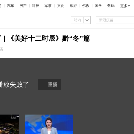
尚
汽车
房产
科技
军事
文化
旅游
佛教
国学
数码
更多
站内
| 《美好十二时辰》黔“冬”篇
省
播放
失败
了
重播