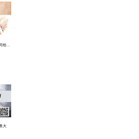
都市争锋被新来的女上司给看上
寒门风骨:寒门，也是有风骨的！
王牌神医一腔热血成枭王
仙赎：
售大