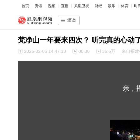
首页
资讯
视频
直播
凤凰卫视
财经
娱乐
体育
时
梵净山一年要来四次？ 听完真的心动了 
2026-02-05 14:47:13
00:30
36.6万
来自福建
亲，