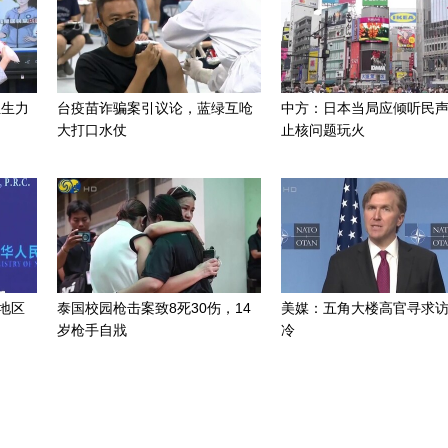
组生力
台疫苗诈骗案引议论，蓝绿互呛
中方：日本当局应倾听民
大打口水仗
止核问题玩火
地区
泰国校园枪击案致8死30伤，14
美媒：五角大楼高官寻求
岁枪手自戕
冷