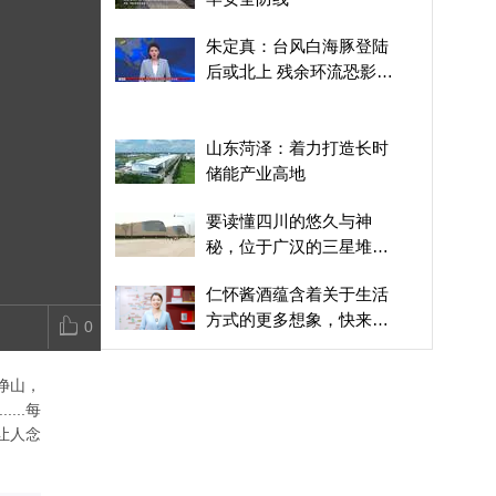
陕西旬阳：闻“汛”而动筑
山东菏泽：着力打造长时
粤语报道｜台
朱定真：台风白海豚登陆
牢安全防线
储能产业高地
豚”较大可能
后或北上 残余环流恐影响
登陆
京津冀
山东菏泽：着力打造长时
储能产业高地
要读懂四川的悠久与神
秘，位于广汉的三星堆博
物馆是避不开的起点
仁怀酱酒蕴含着关于生活
方式的更多想象，快来跟
0
随推荐官的脚步，找到属
闽浙苏船舶停航 开展防台
于自己的那一杯～
净山，
风排查工作
..每
让人念
星夜燃火把 电音响彝寨
云南弥勒上演别样民族狂
欢