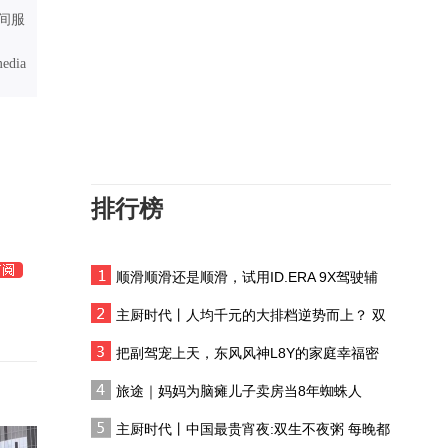
贵州思南：消夏音乐季激
间服
活文旅新活力
media
粤语报道｜台风“白海
豚”较大可能浙江中南部登
陆
瞰中国｜内蒙古：青川不
负夏 浅秋入草原
排行榜
一场贵州·仁怀酱酒文化主
题馆之旅，带你打破许多
人对白酒的刻板印象！
顺滑顺滑还是顺滑，试用ID.ERA 9X驾驶辅
湖南绥宁：巫水画廊夜游
助系统
盛宴点亮夏夜
主厨时代丨人均千元的大排档逆势而上？ 双
生不夜粥：消费群体一直在 只是换了个地方
俄罗斯“金环”夏日美景
把副驾宠上天，东风风神L8Y的家庭幸福密
码
旅途｜妈妈为脑瘫儿子卖房当8年蜘蛛人
湖南绥宁：峡谷漂流畅享
主厨时代丨中国最贵宵夜:双生不夜粥 每晚都
夏日清凉