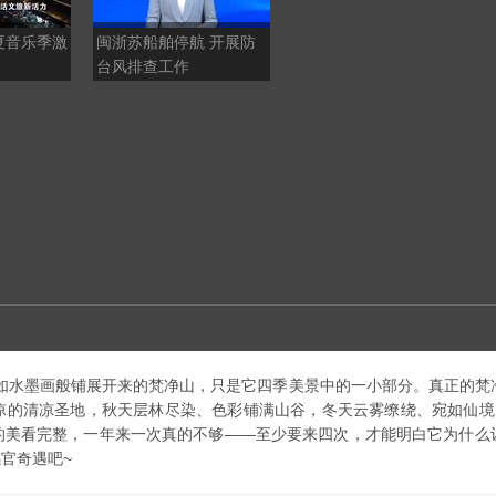
夏音乐季激
闽浙苏船舶停航 开展防
星夜燃火把 电音响彝寨
台风排查工作
云南弥勒上演别样民族狂
欢
！如水墨画般铺展开来的梵净山，只是它四季美景中的一小部分。真正的梵
清凉圣地，秋天层林尽染、色彩铺满山谷，冬天云雾缭绕、宛如仙境....
的美看完整，一年来一次真的不够——至少要来四次，才能明白它为什么
官奇遇吧~