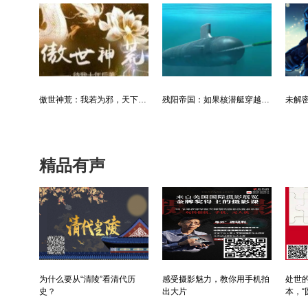
利欲升迁记：人生就是利欲场，利为媒，欲为介
傲世神荒：我若为邪，天下独尊
残阳帝国：如果核潜艇穿越了会发生什么？
精品有声
为什么要从“清陵”看清代历
感受摄影魅力，教你用手机拍
处世的
史？
出大片
本，“