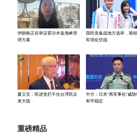
伊朗称正在审议霍尔木兹海峡管
国民党备战地方选举，筹
理方案
军强化空战
夏立言：民进党拦不住台湾民众
中方：日本“再军事化”威胁
来大陆
和平稳定
重磅精品