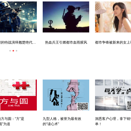
未解密的特战演绎翘楚绝代华彩
热血兵王引燃都市血雨腥风
方与圆：“方”是
九型人格，被誉为最有效
洞悉客户心理，拿下销
圆”为道
的“读心术”
单！