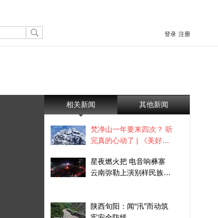
登录
注册
相关新闻
其他新闻
梵净山一年要来四次？ 听
完真的心动了 | 《美好十
二时辰》黔“冬”篇
星夜燃火把 电音响彝寨
云南弥勒上演别样民族狂
欢
陕西旬阳：闻“汛”而动筑
牢安全防线