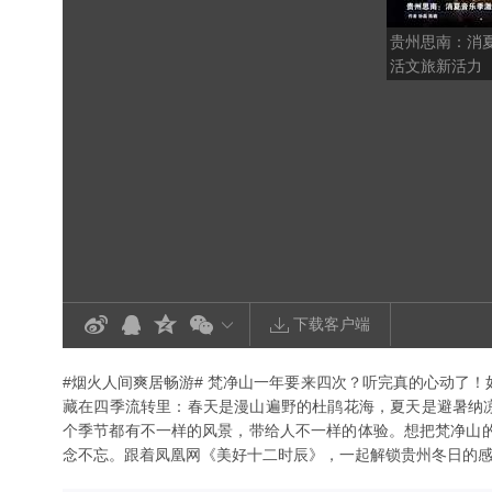
贵州思南：消
活文旅新活力
下载客户端
#烟火人间爽居畅游# 梵净山一年要来四次？听完真的心动了
藏在四季流转里：春天是漫山遍野的杜鹃花海，夏天是避暑纳凉的
个季节都有不一样的风景，带给人不一样的体验。想把梵净山
念不忘。跟着凤凰网《美好十二时辰》，一起解锁贵州冬日的感