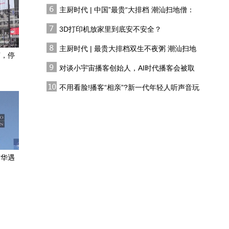
有人花两万吃一桌
主厨时代 | 中国”最贵“大排档 潮汕扫地僧：
大熊猫从这里走向世界！
双生不夜粥
雅安的邓池沟天主教堂见
3D打印机放家里到底安不安全？
证中法“大熊猫情缘”
主厨时代 | 最贵大排档双生不夜粥 潮汕扫地
盛夏泸沽湖 碧水映云天
声，停
僧 预告片
对谈小宇宙播客创始人，AI时代播客会被取
代吗?
云天收夏色！满目苍翠迎
不用看脸!播客“相亲”?新一代年轻人听声音玩
立秋，山涧溪流觅清凉
恋综
云南水富：两江交汇上
演“双色江面”奇观
访华遇