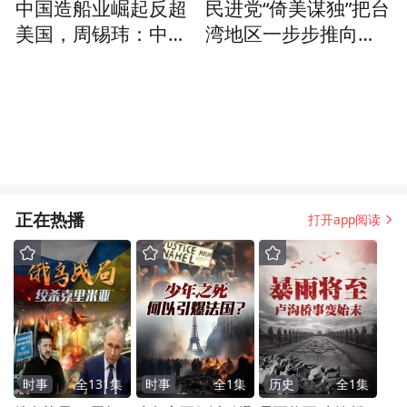
中国造船业崛起反超
民进党“倚美谋独”把台
美国，周锡玮：中国
湾地区一步步推向战
人吃苦耐劳
火，邱毅：美军根本
不会来
正在热播
打开app阅读
时事
全
131
集
时事
全
1
集
历史
全
1
集