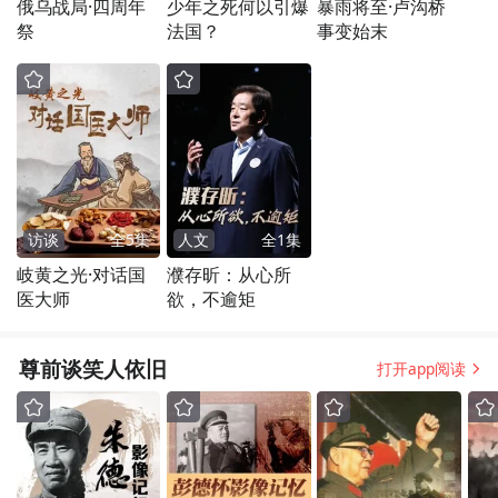
俄乌战局·四周年
少年之死何以引爆
暴雨将至·卢沟桥
祭
法国？
事变始末
访谈
全
5
集
人文
全
1
集
岐黄之光·对话国
濮存昕：从心所
医大师
欲，不逾矩
尊前谈笑人依旧
打开app阅读