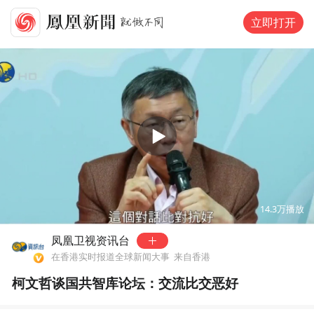
立即打开
00:00
01:34
14.3万
播放
凤凰卫视资讯台
在香港实时报道全球新闻大事
来自香港
柯文哲谈国共智库论坛：交流比交恶好