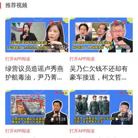
推荐视频
00:53
00:31
打开APP阅读
打开APP阅读
绿营议员造谣卢秀燕
吴乃仁欠钱不还却有
护航毒油，尹乃菁痛
豪车接送，柯文哲
批：你们把民众都当
讽：人家是赖清德“干
白痴吗
爹”
01:28
00:58
打开APP阅读
打开APP阅读