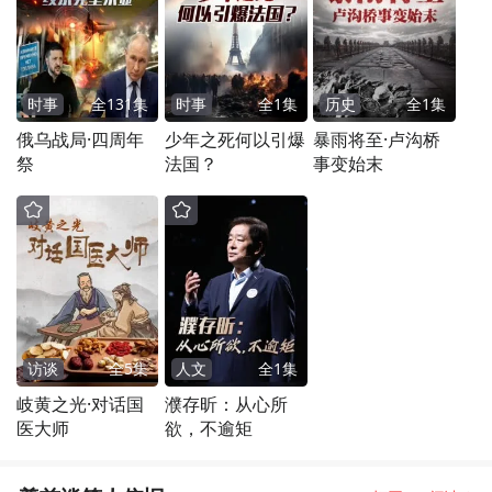
时事
全
131
集
时事
全
1
集
历史
全
1
集
俄乌战局·四周年
少年之死何以引爆
暴雨将至·卢沟桥
祭
法国？
事变始末
访谈
全
5
集
人文
全
1
集
岐黄之光·对话国
濮存昕：从心所
医大师
欲，不逾矩