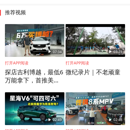
推荐视频
07:34
03:21
打开APP阅读
打开APP阅读
探店吉利博越，最低6
微纪录片｜不老顽童
万能拿下，首推美好
版
02:49
02:48