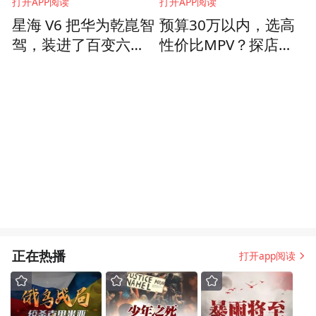
打开APP阅读
打开APP阅读
星海 V6 把华为乾崑智
预算30万以内，选高
驾，装进了百变六座
性价比MPV？探店传
车里？
祺M8系列
正在热播
打开app阅读