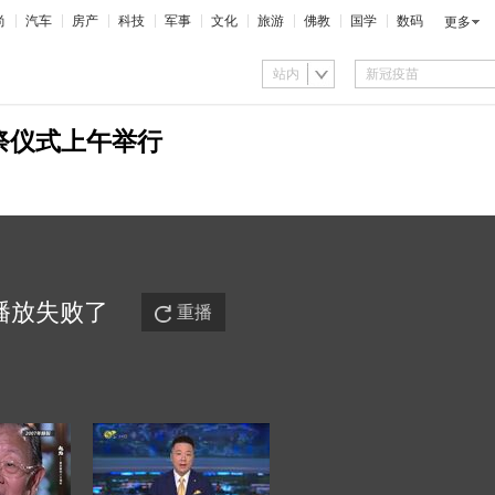
尚
汽车
房产
科技
军事
文化
旅游
佛教
国学
数码
更多
站内
祭仪式上午举行
播放
失败
了
重播