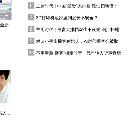
有人花两万吃一桌
在，真情实感难以替代
主厨时代 | 中国”最贵“大排档 潮汕扫地僧：
上海雨夜绝杀！这场“无
双生不夜粥
声”的比赛，正在偷偷改变
3D打印机放家里到底安不安全？
你的电动车
成全新
主厨时代 | 最贵大排档双生不夜粥 潮汕扫地
上海这家店的墙上，藏着
僧 预告片
治疗“大众情绪”的良方
对谈小宇宙播客创始人，AI时代播客会被取
代吗?
旅途｜她造出一座城市深
不用看脸!播客“相亲”?新一代年轻人听声音玩
夜聚场，让繁忙的都市人
恋综
在这里重新遇见彼此
建筑非建筑——专访建筑
师马岩松
最强仙医：一身布艺却无人不识
婿中狂龙:三年上门女婿后的爆发
男人四十：家有娇妻