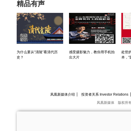
精品有声
为什么要从“清陵”看清代历
感受摄影魅力，教你用手机拍
处世的
史？
出大片
本，“
凤凰新媒体介绍
投资者关系 Investor Relations
凤凰新媒体
版权所