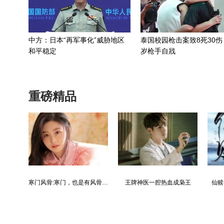
中方：日本“再军事化”威胁地区
泰国校园枪击案致8死30伤
和平稳定
岁枪手自戕
重磅精品
都市争锋被新来的女上司给看上
寒门风骨:寒门，也是有风骨的！
王牌神医一腔热血成枭王
仙赎