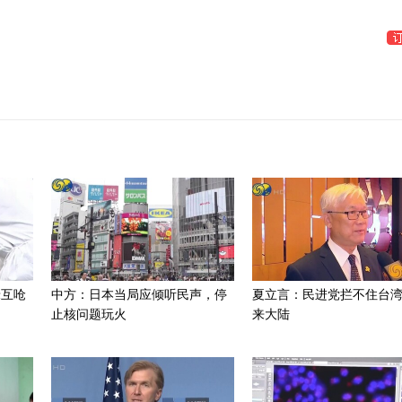
绿互呛
中方：日本当局应倾听民声，停
夏立言：民进党拦不住台
止核问题玩火
来大陆