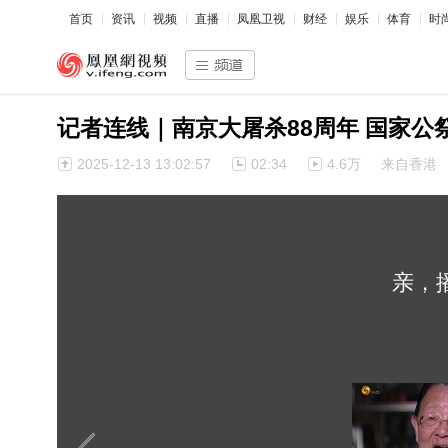
首页
资讯
视频
直播
凤凰卫视
财经
娱乐
体育
时
记者连线｜南京大屠杀88周年 国家公
2025-12-13 13:02:57
02:34
4.6万
来自香港
亲，