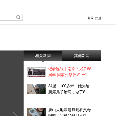
登录
注册
相关新闻
其他新闻
记者连线｜南京大屠杀88
周年 国家公祭仪式上午举
行
34层，100多米，她为给
脑瘫儿子治病，做了8年
高空“蜘蛛人”
唐山大地震遗孤翻看父母
旧照：我被父母那么热烈