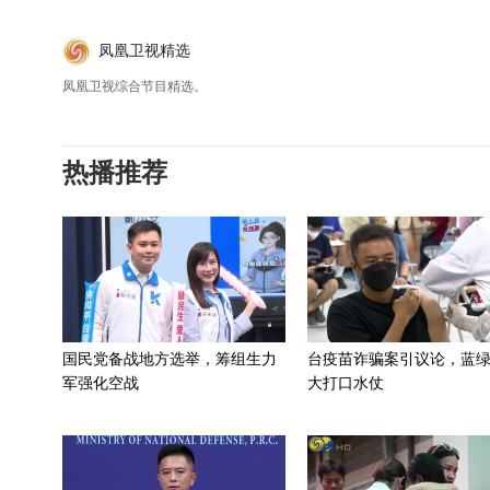
凤凰卫视精选
凤凰卫视综合节目精选。
热播推荐
国民党备战地方选举，筹组生力
台疫苗诈骗案引议论，蓝
军强化空战
大打口水仗