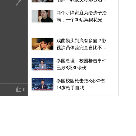
地爱着
夫妻携带隐性耳聋基因，
闽宁镇将文艺展演与商业
我意外早产，
两个听障家庭为给孩子治
1/4的遗传概率，连中两
街区深度融合，生动展现
有两斤多，3
病，一个00后妈妈花光30
次，大女儿3岁才确诊，
了乡村振兴的蓬勃生机
书花了20多
万，一个爷爷奶奶贷款交
那时小女儿已出生
了又发现儿子
康复学费
戏曲勒头到底有多痛？影
视演员体验完直言比不上
戏曲人
泰国总理：校园枪击事件
已致8死30余伤
泰国校园枪击致8死30伤
14岁枪手自戕
0
九十年代戏曲行业跌入低
谷，当红演员纷纷转行，
是什么留住了想要北漂的
南京大屠杀审理揭开日军
秦腔名家李梅？
暴行，旁听的日本人得知
真相，不敢面对中国代表