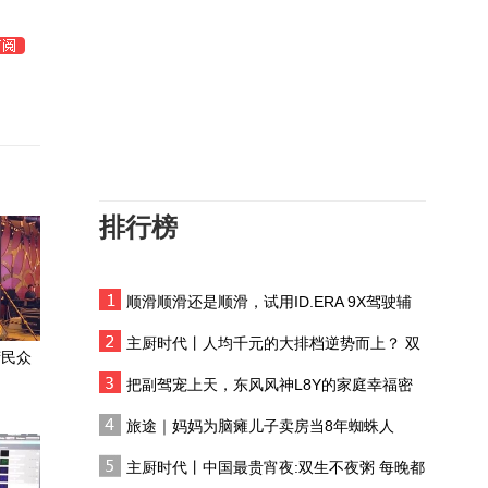
闽宁两地妇联及高校联手
团
实施的对口协作项目，点
亮宁夏女孩求学希望
撞脸、僵硬、声线雷同，
幕后真人如何解决AI漫剧
的这些槽点？
闽宁纪事：爱在山那边
排行榜
“一天站12小时、弯腰爬楼
两个月”，那个卖房救子的
单亲妈妈，硬生生让脑瘫
顺滑顺滑还是顺滑，试用ID.ERA 9X驾驶辅
“新广式”之夏 凉茶配咖啡
儿子学会走路
助系统
主厨时代丨人均千元的大排档逆势而上？ 双
湾民众
生不夜粥：消费群体一直在 只是换了个地方
因为没钱给丈夫妹妹包红
把副驾宠上天，东风风神L8Y的家庭幸福密
包，怀孕8个月的我在睡
码
旅途｜妈妈为脑瘫儿子卖房当8年蜘蛛人
觉时被他打到眼球凸出
短剧从业者：AI短剧迭代
主厨时代丨中国最贵宵夜:双生不夜粥 每晚都
升级，真人剧依然会存