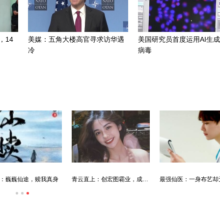
，14
美媒：五角大楼高官寻求访华遇
美国研究员首度运用AI生
冷
病毒
：巍巍仙途，赎我真身
青云直上：创宏图霸业，成人生赢家