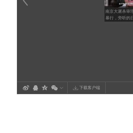
南京大屠杀审
暴行，旁听的
真相，不敢面
团
下载客户端