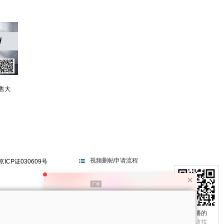
售大
视频删帖申请流程
京ICP证030609号
电视不播的
真相在这找