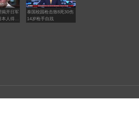
理揭开日军
泰国校园枪击致8死30伤
泰国总理：校园枪击事件
日本人得知
14岁枪手自戕
已致8死30余伤
对中国代表