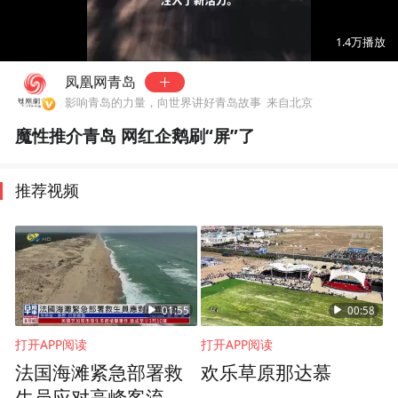
00:00
00:35
1.4万
播放
凤凰网青岛
影响青岛的力量，向世界讲好青岛故事
来自北京
魔性推介青岛 网红企鹅刷“屏”了
推荐视频
01:55
00:58
打开APP阅读
打开APP阅读
法国海滩紧急部署救
欢乐草原那达慕
生员应对高峰客流