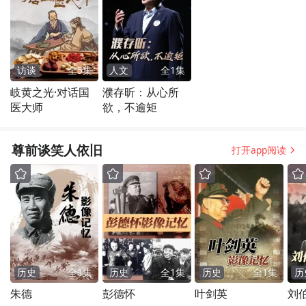
访谈
全
5
集
人文
全
1
集
岐黄之光·对话国
濮存昕：从心所
医大师
欲，不逾矩
尊前谈笑人依旧
打开app阅读
历史
全
1
集
历史
全
1
集
历史
全
1
集
历
朱德
彭德怀
叶剑英
刘