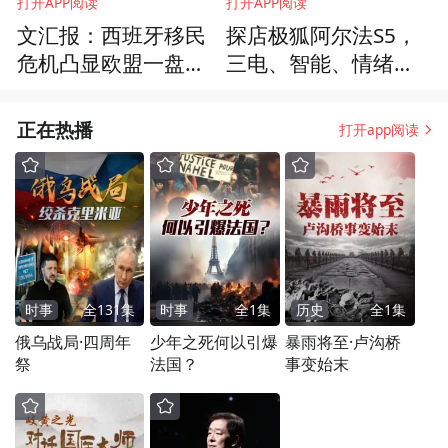
打开APP阅读
打开APP阅读
文汇报：西班牙移民
探店极狐阿尔法S5，
危机凸显欧盟一盘散
三电、智能、情绪价
沙
值全都给到位
正在热播
打开app阅读
时事
全
131
集
时事
全
1
集
历史
全
1
集
俄乌战局·四周年
少年之死何以引爆
暴雨将至·卢沟桥
祭
法国？
事变始末