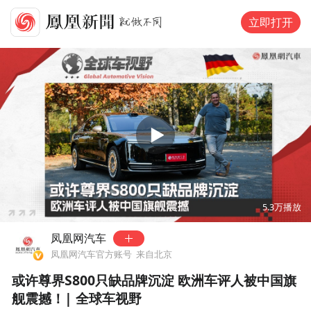
立即打开
00:00
13:45
5.3万
播放
凤凰网汽车
凤凰网汽车官方账号
来自北京
或许尊界S800只缺品牌沉淀 欧洲车评人被中国旗
舰震撼！| 全球车视野