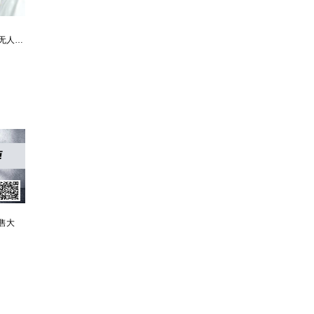
最强仙医：一身布艺却无人不识
婿中狂龙:三年上门女婿后的爆发
男人四十：家有娇妻
售大