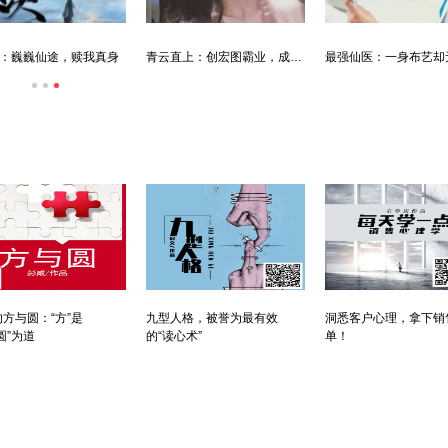
：巍巍仙途，赎我真身
青云直上：创宏图霸业，成人生赢家
方与圆：“方”是
九型人格，被誉为最有效
洞悉客户心理，拿下销
圆”为道
的“读心术”
单！