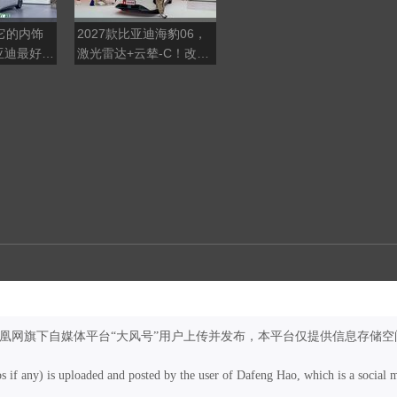
它的内饰
2027款比亚迪海豹06，
实测8分24秒充到97%！
亚迪最好看
激光雷达+云辇-C！改款
比亚迪闪充全维度体验
如换代？
凤凰网旗下自媒体平台“大风号”用户上传并发布，本平台仅提供信息存储空
os if any) is uploaded and posted by the user of Dafeng Hao, which is a social 