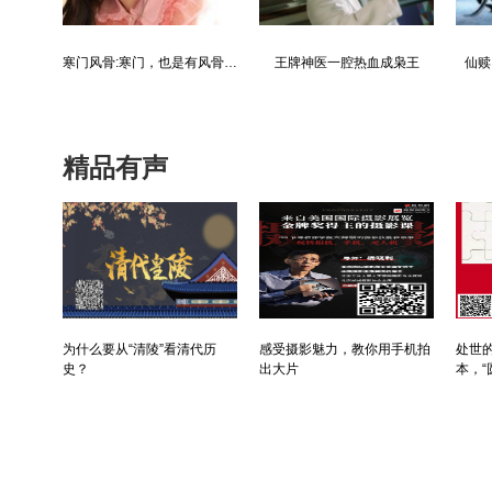
都市争锋被新来的女上司给看上
寒门风骨:寒门，也是有风骨的！
王牌神医一腔热血成枭王
仙赎
精品有声
为什么要从“清陵”看清代历
感受摄影魅力，教你用手机拍
处世的
史？
出大片
本，“