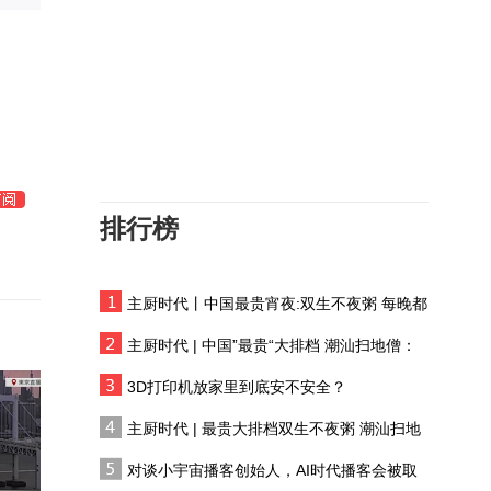
溆浦的昼夜交替，是最安
心的时钟
比亚迪闪充真相！充电 储
能 行业格局全梳理
探店领克07GT：预售
16.58万起，大马力+激光
雷达+无框猎装，值吗
排行榜
代表比亚迪冲击全球豪华
市场！腾势Z9S预售31.98
万起
主厨时代丨中国最贵宵夜:双生不夜粥 每晚都
比亚迪参与制定L2国标，
有人花两万吃一桌
天神之眼全系性能拥有更
主厨时代 | 中国”最贵“大排档 潮汕扫地僧：
优异的安全表现
双生不夜粥
比亚迪下线第1700万辆新
3D打印机放家里到底安不安全？
能源车，选择海豹08意欲
主厨时代 | 最贵大排档双生不夜粥 潮汕扫地
何为？
僧 预告片
长城H10即将开启预售，
对谈小宇宙播客创始人，AI时代播客会被取
魏建军向全网征集发布会