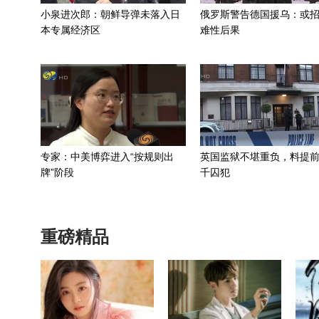
小泉进次郎：朝鲜导弹未落入日
俄罗斯警告德国援乌：或
本专属经济区
难性后果
专家：中美博弈进入“按规则出
英国监狱不堪重负，料提前
牌”阶段
千囚犯
重磅精品