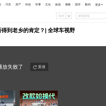
尚
汽车
房产
科技
军事
文化
旅游
佛教
国学
数码
更多
站内
能否得到老乡的肯定？| 全球车视野
播放
失败
了
重播