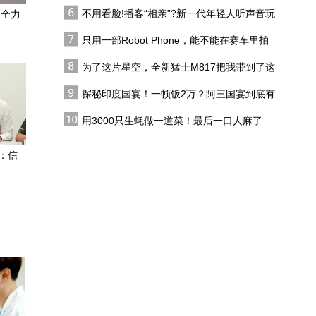
代吗?
地点
不用看脸!播客“相亲”?新一代年轻人听声音玩
：全力
比亚迪大唐EV正式上市，
恋综
23.99-30.99万的旗舰纯电
只用一部Robot Phone，能不能在赛车里拍
SUV超级能打
出好莱坞大片？
为了这片星空，全新猛士M817把我带到了这
实测8分24秒充到97%！
里，值了！
比亚迪闪充全维度体验
探秘印度国宴！一顿饭2万？阿三国宴到底有
多离谱？
开过奥迪E7X，才懂什么
用3000只生蚝做一道菜！最后一口人麻了
叫又快又稳 #奥迪E7X
：信
成都自驾青城山实测领克
07GT，平价猎装破除全网
刻板偏见