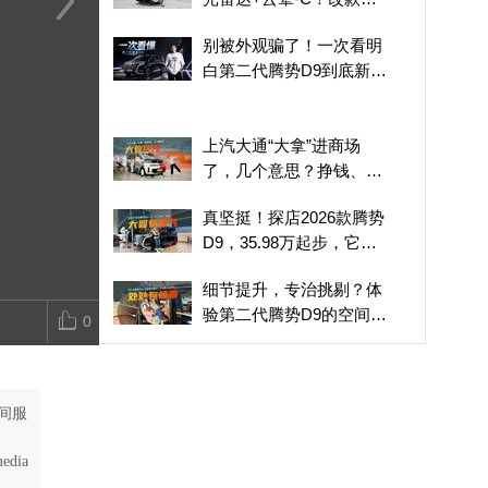
换代？
代表比亚迪冲击全球豪华
真坚挺！探店2026款腾
比亚迪闪充真
别被外观骗了！一次看明
市场！腾势Z9S预售
势D9，35.98万起步，它
储能 行业格
白第二代腾势D9到底新在
31.98万起
值么？
哪
上汽大通“大拿”进商场
了，几个意思？挣钱、玩
耍两不误
真坚挺！探店2026款腾势
D9，35.98万起步，它值
么？
细节提升，专治挑剔？体
验第二代腾势D9的空间变
0
化，惊喜不少
没彩电，但有冰箱大沙
发！选与众08，就图一个
德系大厂的靠谱？
间服
玉见千年：红山与凌家滩
的隔空对话
media