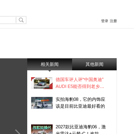
登录
注册
相关新闻
其他新闻
德国车评人评“中国奥迪”
AUDI E5能否得到老乡的
肯定？| 全球车视野
实拍海豹08，它的内饰应
该是目前比亚迪最好看的
2027款比亚迪海豹06，激
光雷达+云辇-C！改款如