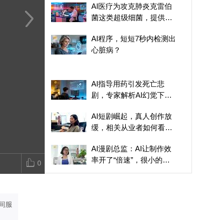
AI医疗为攻克肺炎克雷伯
菌这类超级细菌，提供了
哪些思路？
AI指导用药引发死亡悲
云豹智能创始人萧启阳：
首届香港国际
AI程序，短短7秒内检测出
剧，专家解析AI幻觉下的
AI泡沫爆了，才会出现真
峰论坛及金帧
心脏病？
真实案例
正有实力的公司
暨慈善晚宴圆
启AI影视新纪
AI指导用药引发死亡悲
剧，专家解析AI幻觉下的
真实案例
AI短剧崛起，真人创作放
缓，相关从业者如何看待
这一趋势？
AI漫剧总监：AI让制作效
率开了“倍速”，很小的团
0
队就能做出我想要的作品
大学生：AI卖拖鞋赚五百
万
间服
专家谈虚假健康资讯：呼