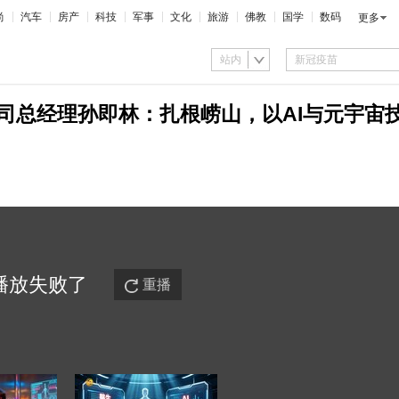
尚
汽车
房产
科技
军事
文化
旅游
佛教
国学
数码
更多
站内
公司总经理孙即林：扎根崂山，以AI与元宇宙
播放
失败
了
重播