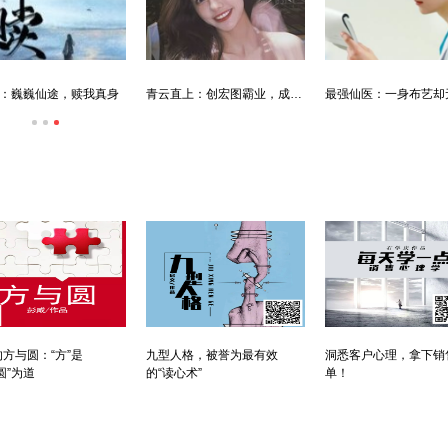
：巍巍仙途，赎我真身
青云直上：创宏图霸业，成人生赢家
方与圆：“方”是
九型人格，被誉为最有效
洞悉客户心理，拿下销
圆”为道
的“读心术”
单！