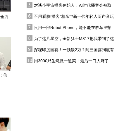
僧 预告片
活力中国调研行｜记者
对谈小宇宙播客创始人，AI时代播客会被取
探“灯塔工厂”看AI验车有
代吗?
多快
不用看脸!播客“相亲”?新一代年轻人听声音玩
：全力
AI医疗时代的重生与危机
恋综
只用一部Robot Phone，能不能在赛车里拍
出好莱坞大片？
为了这片星空，全新猛士M817把我带到了这
当AI球鞋有了“黑科技”加
里，值了！
持，穿去比赛算不算作
探秘印度国宴！一顿饭2万？阿三国宴到底有
弊？
多离谱？
当短剧遇上AI
用3000只生蚝做一道菜！最后一口人麻了
：信
业内专家：AI短剧未来或
许能“以假乱真”，让我低
成本实现电影梦