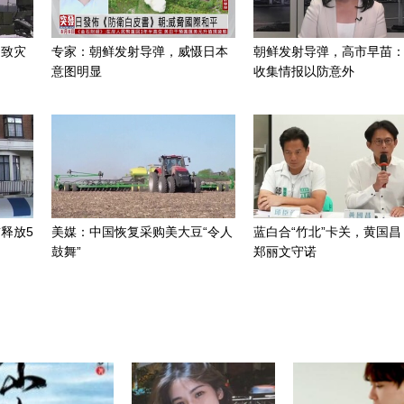
招致灾
专家：朝鲜发射导弹，威慑日本
朝鲜发射导弹，高市早苗
意图明显
收集情报以防意外
释放5
美媒：中国恢复采购美大豆“令人
蓝白合“竹北”卡关，黄国昌
鼓舞”
郑丽文守诺