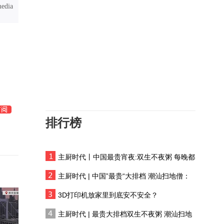
吁大家理性使用AI，医疗
media
决策交由专业医生
短剧导演：AI的短剧不够
真实，它是一个工具，主
要是简化服化道的工作
导演蓝鸿春：AI暂时无法
辅助情感创作，但科技在
进步，未来或许可以
云豹智能创始人萧启阳：
AI泡沫爆了，才会出现真
正有实力的公司
排行榜
中国AI又放大招：Kimi K3
为何让美国如此紧张？
主厨时代丨中国最贵宵夜:双生不夜粥 每晚都
拥有一位“AI体育老师”是
有人花两万吃一桌
什么体验？体育课如同闯
主厨时代 | 中国”最贵“大排档 潮汕扫地僧：
关升级一般趣味十足
双生不夜粥
AI上岗，人类凭什么不下
3D打印机放家里到底安不安全？
岗？
主厨时代 | 最贵大排档双生不夜粥 潮汕扫地