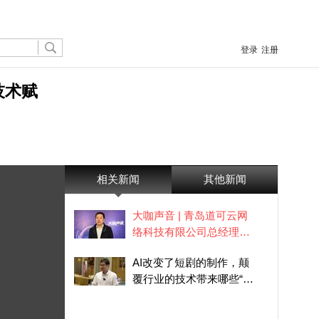
登录
注册
技术赋
相关新闻
其他新闻
大咖声音 | 青岛道可云网
络科技有限公司总经理孙
即林：扎根崂山，以AI与
AI改变了短剧的制作，颠
元宇宙技术赋能产业新生
覆行业的技术带来哪些“焦
态
虑”？