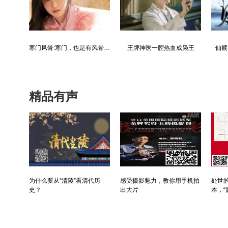
都市争锋被新来的女上司给看上
寒门风骨:寒门，也是有风骨的！
王牌神医一腔热血成枭王
仙赎
精品有声
为什么要从“清陵”看清代历
感受摄影魅力，教你用手机拍
处世的
史？
出大片
本，“