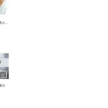
最强仙医：一身布艺却无人不识
婿中狂龙:三年上门女婿后的爆发
男人四十：家有娇妻
售大