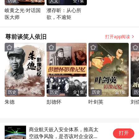
访谈
全
5
集
人文
全
1
集
岐黄之光·对话国
濮存昕：从心所
医大师
欲，不逾矩
尊前谈笑人依旧
打开app阅读
历史
全
1
集
历史
全
1
集
历史
全
1
集
历
朱德
彭德怀
叶剑英
刘
商业航天嵌入安全体系，推高太
打开
空战争风险，是否该对企业设定