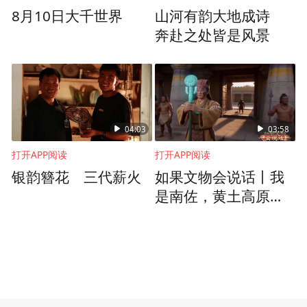
8月10日大千世界
山河有韵大地成诗
奔赴之处皆是风景
04:03
03:58
打开APP阅读
打开APP阅读
银韵簪花 三代薪火
如果文物会说话丨我
是南佐，黄土高原的
文明灯塔