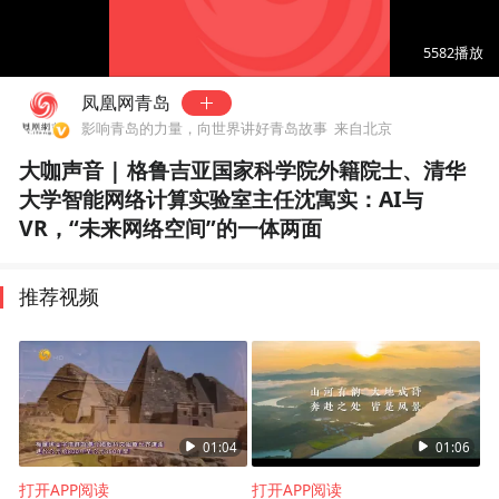
00:00
01:04
5582
播放
凤凰网青岛
影响青岛的力量，向世界讲好青岛故事
来自北京
大咖声音 | 格鲁吉亚国家科学院外籍院士、清华
大学智能网络计算实验室主任沈寓实：AI与
VR，“未来网络空间”的一体两面
推荐视频
01:04
01:06
打开APP阅读
打开APP阅读