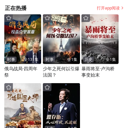
正在热播
打开app阅读
时事
全
131
集
时事
全
1
集
历史
全
1
集
俄乌战局·四周年
少年之死何以引爆
暴雨将至·卢沟桥
祭
法国？
事变始末