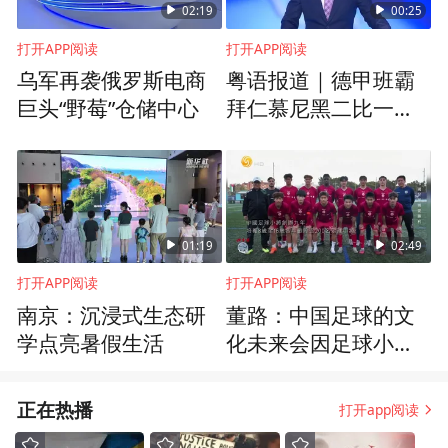
02:19
00:25
打开APP阅读
打开APP阅读
乌军再袭俄罗斯电商
粤语报道｜德甲班霸
巨头“野莓”仓储中心
拜仁慕尼黑二比一险
胜阿士东维拉
01:19
02:49
打开APP阅读
打开APP阅读
南京：沉浸式生态研
董路：中国足球的文
学点亮暑假生活
化未来会因足球小将
改变，我坚信自己走
在正确的方向上
正在热播
打开app阅读