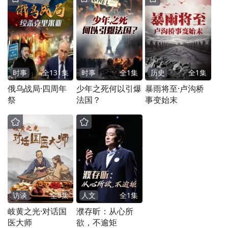
时事
全
131
集
时事
全
1
集
历史
全
1
集
俄乌战局·四周年
少年之死何以引爆
暴雨将至·卢沟桥
祭
法国？
事变始末
访谈
全
5
集
人文
全
1
集
岐黄之光·对话国
濮存昕：从心所
医大师
欲，不逾矩