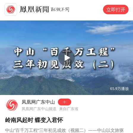
立即打开
00:00
03:44
65.9万
播放
凤凰网广东中山
凤凰网广东中山频道
来自广东省
岭南风起时 蝶变入君怀
中山“百千万工程”三年初见成效（视频二）——中山以文旅驱