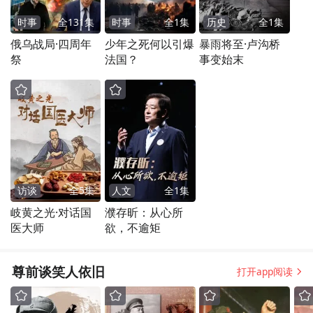
时事
全
131
集
时事
全
1
集
历史
全
1
集
俄乌战局·四周年
少年之死何以引爆
暴雨将至·卢沟桥
祭
法国？
事变始末
访谈
全
5
集
人文
全
1
集
岐黄之光·对话国
濮存昕：从心所
医大师
欲，不逾矩
尊前谈笑人依旧
打开app阅读