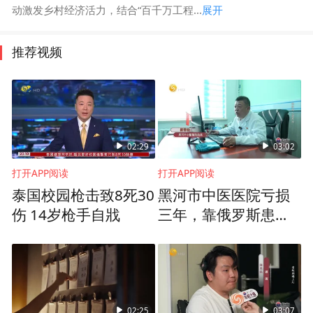
动激发乡村经济活力，结合“百千万工程...
展开
推荐视频
02:29
03:02
打开APP阅读
打开APP阅读
泰国校园枪击致8死30
黑河市中医医院亏损
伤 14岁枪手自戕
三年，靠俄罗斯患者
打出“翻身仗”
02:25
03:07