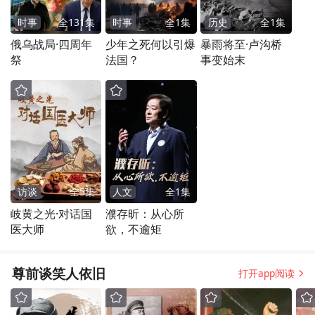
时事
全
131
集
时事
全
1
集
历史
全
1
集
俄乌战局·四周年
少年之死何以引爆
暴雨将至·卢沟桥
祭
法国？
事变始末
访谈
全
5
集
人文
全
1
集
岐黄之光·对话国
濮存昕：从心所
医大师
欲，不逾矩
尊前谈笑人依旧
打开app阅读