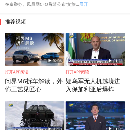
在京举办。凤凰网CFO吕靖公布“文旅...
展开
推荐视频
02:06
01:23
打开APP阅读
打开APP阅读
问界M6拆车解读，外
疑乌军无人机越境进
饰工艺见匠心
入保加利亚后爆炸
01:10
01:00