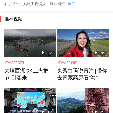
在京举办。凤凰卫视编委、凤凰网资...
展开
推荐视频
02:21
02:57
打开APP阅读
打开APP阅读
大理西湖“水上火把
央秀白玛说青海|带你
节”引客来
去青藏高原看“海”
01:23
02:06