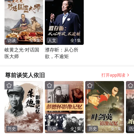
访谈
全
5
集
人文
全
1
集
岐黄之光·对话国
濮存昕：从心所
医大师
欲，不逾矩
尊前谈笑人依旧
打开app阅读
历史
全
1
集
历史
全
1
集
历史
全
1
集
历