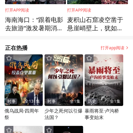
打开APP阅读
打开APP阅读
海南海口：“跟着电影
麦积山石窟凌空凿于
去旅游”激发暑期消费
悬崖峭壁上，犹如一
活力
个建在绝壁上的佛陀
之国
正在热播
打开app阅读
时事
全
131
集
时事
全
1
集
历史
全
1
集
俄乌战局·四周年
少年之死何以引爆
暴雨将至·卢沟桥
祭
法国？
事变始末