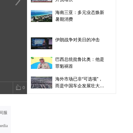
联合国：7月全球食品价
消费新图景｜跨界融合拉
粤语报道｜AP
海南三亚：多元业态焕新
格小幅上涨
长夏日经济消费链条
焦科技普惠和
暑期消费
展
伊朗战争对美日的冲击
巴西总统批鲁比奥：他是
罪魁祸首
海外市场已非“可选项”，
而是中国车企发展壮大的
0
必经之路
国内竞争激烈，出海成新
能源车企必选项？
间服
联合国：7月全球食品价
格小幅上涨
media