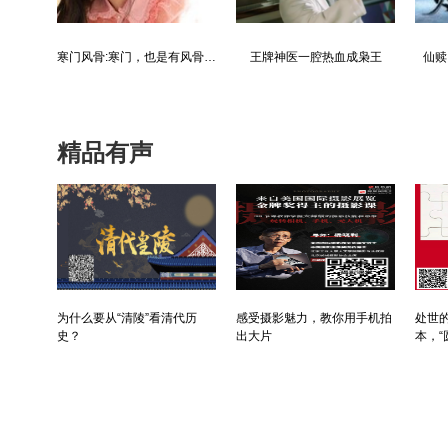
都市争锋被新来的女上司给看上
寒门风骨:寒门，也是有风骨的！
王牌神医一腔热血成枭王
仙赎
精品有声
为什么要从“清陵”看清代历
感受摄影魅力，教你用手机拍
处世的
史？
出大片
本，“