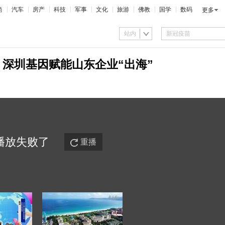
尚
汽车
房产
科技
军事
文化
旅游
佛教
国学
数码
更多
站内
：深圳基因赋能山东企业“出海”
播放
失败
了
重播