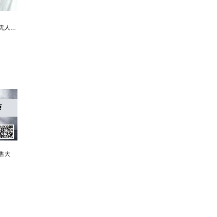
最强仙医：一身布艺却无人不识
婿中狂龙:三年上门女婿后的爆发
男人四十：家有娇妻
售大