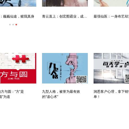
：巍巍仙途，赎我真身
青云直上：创宏图霸业，成人生赢家
方与圆：“方”是
九型人格，被誉为最有效
洞悉客户心理，拿下销
圆”为道
的“读心术”
单！