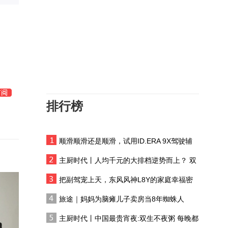
新能源车销售强劲 渗透率
突破60%成主流
10亿美金“赎身”？现代掌
门人这次赌的是一整个时
代
刘美希对话波兰前总理：
中欧班列撬动中波经济新
机遇#主持人刘美希#
排行榜
新能源车销售淡季不淡 复
苏行情再升温 中国车企加
速全球布局 出海成必由之
顺滑顺滑还是顺滑，试用ID.ERA 9X驾驶辅
小米错峰入局增程，瞄准
路
助系统
露营野餐需求，新玩法能
主厨时代丨人均千元的大排档逆势而上？ 双
否跑通旧赛道？
生不夜粥：消费群体一直在 只是换了个地方
产业发展开新局｜老区铜
把副驾宠上天，东风风神L8Y的家庭幸福密
企的“新质答卷”
码
旅途｜妈妈为脑瘫儿子卖房当8年蜘蛛人
今年前7月中国对APEC进
主厨时代丨中国最贵宵夜:双生不夜粥 每晚都
出口逾18万亿元