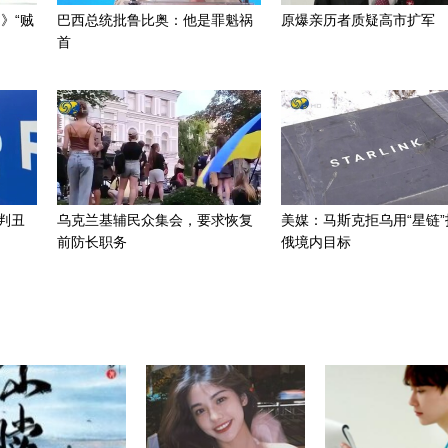
》“贼
巴西总统批鲁比奥：他是罪魁祸
原爆亲历者质疑高市扩军
首
判丑
乌克兰基辅民众集会，要求恢复
美媒：马斯克拒乌用“星链”
前防长职务
俄境内目标