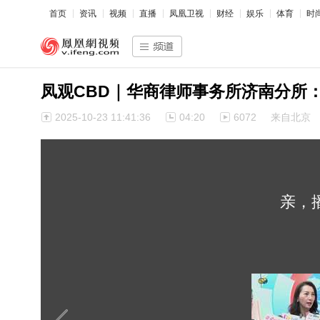
首页
资讯
视频
直播
凤凰卫视
财经
娱乐
体育
时
凤观CBD｜华商律师事务所济南分所
2025-10-23 11:41:36
04:20
6072
来自北京
亲，