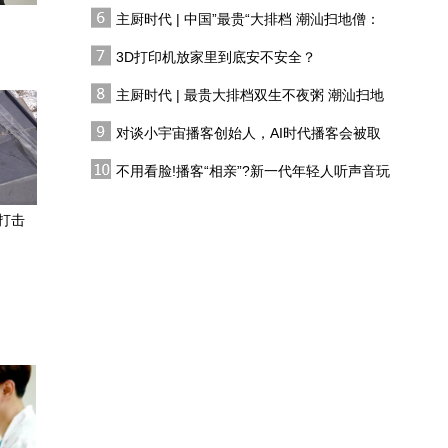
有人花两万吃一桌
主厨时代 | 中国”最贵“大排档 潮汕扫地僧：
经济政策一线微观察｜“微
双生不夜粥
更新”激活小镇夜经济
3D打印机放家里到底安不安全？
主厨时代 | 最贵大排档双生不夜粥 潮汕扫地
山东菏泽：着力打造长时
僧 预告片
储能产业高地
对谈小宇宙播客创始人，AI时代播客会被取
代吗?
从“项目落地”到“生态扎
不用看脸!播客“相亲”?新一代年轻人听声音玩
根”天津滨海高新区两大千
恋综
亿集群加速成形
打击
四月全品类第一！星愿凭
什么当A0级市场的“定海
神针”？