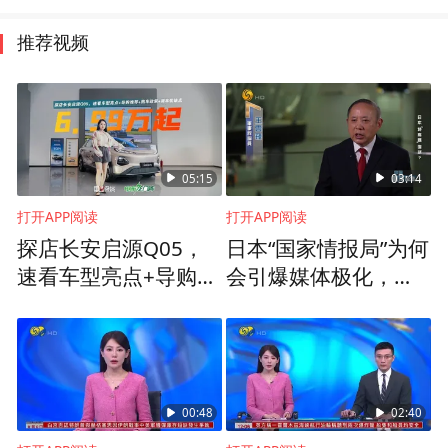
推荐视频
05:15
03:14
打开APP阅读
打开APP阅读
探店长安启源Q05，
日本“国家情报局”为何
速看车型亮点+导购推
会引爆媒体极化，成
荐+购车政策+用车优
为政治认同分裂的标
缺点
志性战场？
00:48
02:40