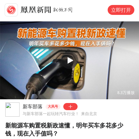
立即打开
00:00
01:58
8.3万
播放
新车部落
大风号
与新车部落一起玩转汽车行业！
来自北京
新能源车购置税新政速懂，明年买车多花多少
钱，现在入手值吗？