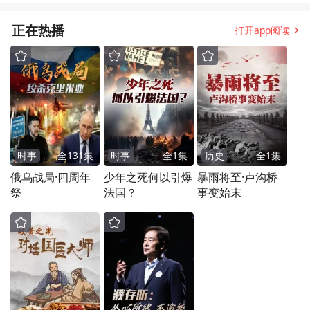
正在热播
打开app阅读
时事
全
131
集
时事
全
1
集
历史
全
1
集
俄乌战局·四周年
少年之死何以引爆
暴雨将至·卢沟桥
祭
法国？
事变始末