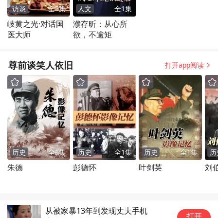
访谈
全
5
集
人文
全
1
集
岐黄之光·对话国
濮存昕：从心所
医大师
欲，不逾矩
尊前谈笑人依旧
打开app阅读
历史
全
1
集
历史
全
1
集
历史
全
1
集
历
朱德
彭德怀
叶剑英
刘
从被家暴13年到发现丈夫手机
作
打开