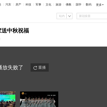
尚
汽车
房产
科技
军事
文化
旅游
佛教
国学
数码
更多
站内
家送中秋祝福
市
播放
失败
了
重播