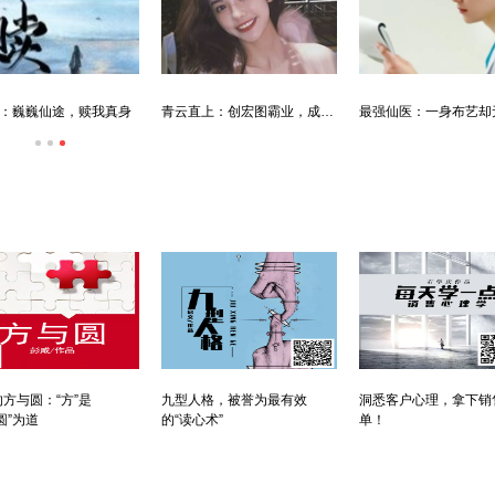
：巍巍仙途，赎我真身
青云直上：创宏图霸业，成人生赢家
方与圆：“方”是
九型人格，被誉为最有效
洞悉客户心理，拿下销
圆”为道
的“读心术”
单！