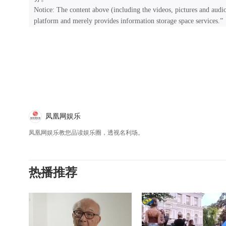
Notice: The content above (including the videos, pictures and audi
platform and merely provides information storage space services.”
凤凰网娱乐
凤凰网娱乐教您品读娱乐圈，透视名利场。
热播推荐