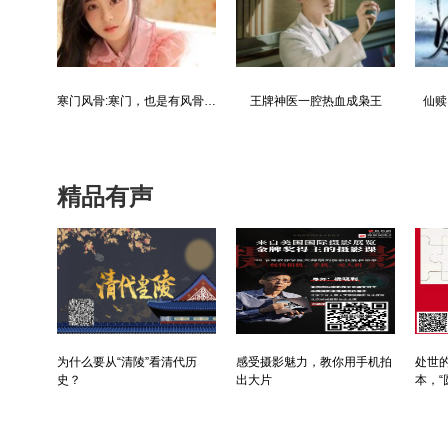
都市争锋被新来的女上司给看上
寒门风骨:寒门，也是有风骨的！
王牌神医一腔热血成枭王
仙赎
精品有声
为什么要从“清陵”看清代历
感受摄影魅力，教你用手机拍
处世的
史？
出大片
本，“