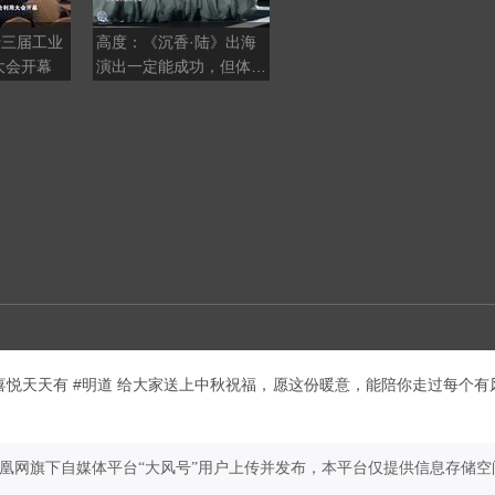
十三届工业
高度：《沉香·陆》出海
袁和平谈武侠片：“真功
大会开幕
演出一定能成功，但体量
夫”+真人是核心，特效恰
太大接收方费用会很高
到好处才是好，不能滥用
常聚喜悦天天有 #明道 给大家送上中秋祝福，愿这份暖意，能陪你走过每个有
凤凰网旗下自媒体平台“大风号”用户上传并发布，本平台仅提供信息存储空