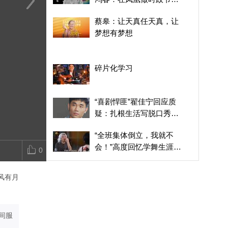
目，对我的内容创作帮助
林永健在节目中谈职业：
调研侨批、走访海外潮
袁和平：我们
蔡皋：让天真任天真，让
巨大
我最大的梦想就是做一名
人，蓝鸿春谈《给阿嬷的
武侠重新呈现
梦想有梦想
电影演员
情书》的女主角原型
轻一代观众看
碎片化学习
“喜剧悍匪”翟佳宁回应质
疑：扎根生活写脱口秀，
不执着名次，不畏惧争议
“全班集体倒立，我就不
会！”高度回忆学舞生涯，
0
曾被打击得落泪
“海青荟”搭桥 台湾青年分
风有月
享初印象
时隔二十几年再见，谢贤
没认出前妻甄珍：这辈子
间服
没愧疚过，那天愧疚了