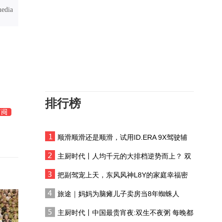
歌手老狼：年轻人在浮躁
media
的时代里安静创作，我从
她们身上获得了美好的感
杨丽萍如何用舞剧演绎衰
觉
老与死亡？
导演蓝鸿春：AI暂时无法
辅助情感创作，但科技在
进步，未来或许可以
排行榜
4岁开始接触演艺圈，15
岁拍杂志，杨幂是如何进
入演艺圈的？
顺滑顺滑还是顺滑，试用ID.ERA 9X驾驶辅
回顾：牛犇要求严格，王
助系统
侃把“炸”字读错，老父亲
主厨时代丨人均千元的大排档逆势而上？ 双
立马出言纠正
生不夜粥：消费群体一直在 只是换了个地方
在戛纳电影节上涂裸色口
把副驾宠上天，东风风神L8Y的家庭幸福密
红遭质疑，巩俐这样霸气
码
旅途｜妈妈为脑瘫儿子卖房当8年蜘蛛人
回应
汶川地震中失去双腿，舞
主厨时代丨中国最贵宵夜:双生不夜粥 每晚都
蹈老师廖智：我经历过死