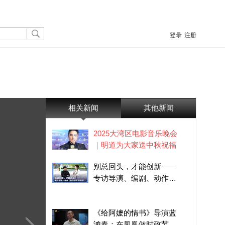
登录
注册
相关新闻
其他新闻
2025大湾区电影音乐晚会
｜明道为大家送中秋祝福
别总回头，才能创新——
专访导演、编剧、动作指
导袁和平
《给阿嬷的情书》导演蓝
鸿春：在凤凰做时政节