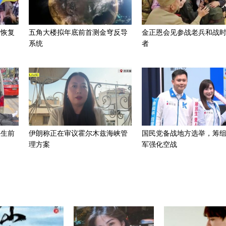
求恢复
五角大楼拟年底前首测金穹反导
金正恩会见参战老兵和战
系统
者
手生前
伊朗称正在审议霍尔木兹海峡管
国民党备战地方选举，筹
理方案
军强化空战