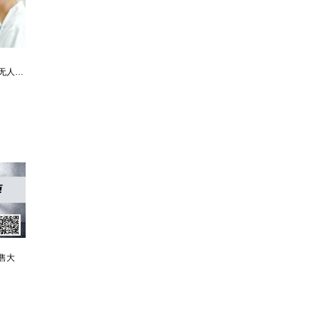
最强仙医：一身布艺却无人不识
婿中狂龙:三年上门女婿后的爆发
男人四十：家有娇妻
售大