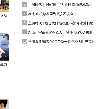
有人花两万吃一桌
亡，现在要为生者而活
主厨时代 | 中国”最贵“大排档 潮汕扫地僧：
从影数十年创造许多经典
双生不夜粥
角色，何赛飞拿到金鸡奖
3D打印机放家里到底安不安全？
时立功
影后激动到语无伦次
主厨时代 | 最贵大排档双生不夜粥 潮汕扫地
演员林永健在节目中谈演
僧 预告片
戏：我觉得我比主演还累
对谈小宇宙播客创始人，AI时代播客会被取
代吗?
杨丽萍：舞蹈是与生俱来
不用看脸!播客“相亲”?新一代年轻人听声音玩
的，它是人类的第一个语
恋综
言
山西(朔州)第十三届工业
固废综合利用大会开幕
组生力