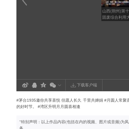
山西(朔州)第
固废综合利用
下载客户端
#茅台1935邀你共享喜悦 但愿人长久 千里共婵娟 #月圆人
的好时节。 #湾区升明月月圆喜相逢
“特别声明：以上作品内容(包括在内的视频、图片或音频)为
务。