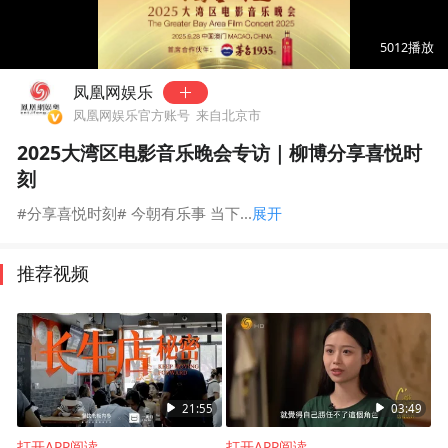
00:00
01:47
5012
播放
凤凰网娱乐
凤凰网娱乐官方账号
来自北京市
2025大湾区电影音乐晚会专访｜柳博分享喜悦时
刻
#分享喜悦时刻# 今朝有乐事 当下...
展开
推荐视频
21:55
03:49
打开APP阅读
打开APP阅读