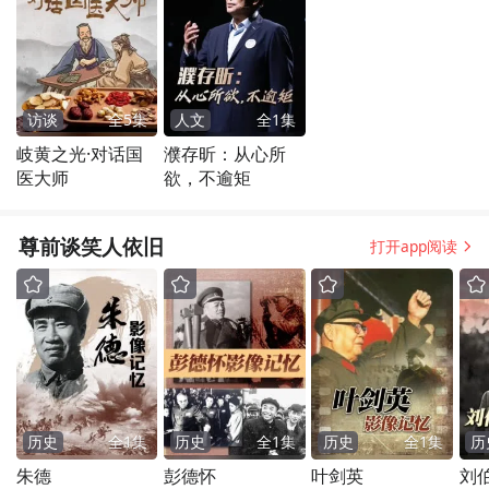
访谈
全
5
集
人文
全
1
集
岐黄之光·对话国
濮存昕：从心所
医大师
欲，不逾矩
尊前谈笑人依旧
打开app阅读
历史
全
1
集
历史
全
1
集
历史
全
1
集
历
朱德
彭德怀
叶剑英
刘