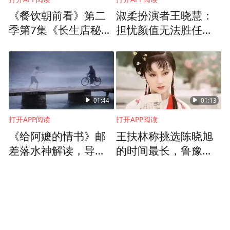
《餐饮朝前看》第二
淑柔扮演者王晓慧：
季第7集《长生店秘
担忧颜值无法胜任女
密》
主角，一度想退出剧
组
01:44
01:13
打开APP阅读
打开APP阅读
《给阿嬷的情书》邮
王扶林称挑选陈晓旭
差落水神解读，导演
的时间最长，鲁豫一
蓝鸿春回应网友二
脸不相信
创：看到后我哭了