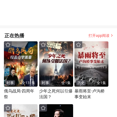
正在热播
打开app阅读
时事
全
131
集
时事
全
1
集
历史
全
1
集
俄乌战局·四周年
少年之死何以引爆
暴雨将至·卢沟桥
祭
法国？
事变始末