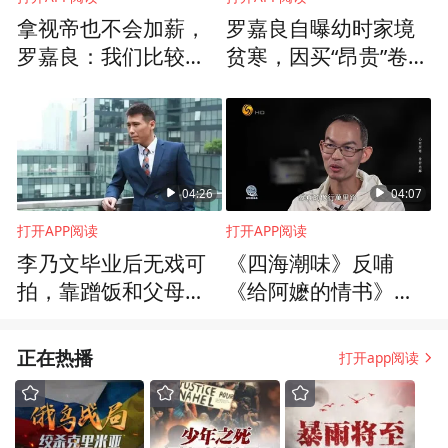
拿视帝也不会加薪，
罗嘉良自曝幼时家境
罗嘉良：我们比较敬
贫寒，因买“昂贵”卷笔
业，台词熟、准时都
刀被妈妈痛骂
是应该的
04:26
04:07
打开APP阅读
打开APP阅读
李乃文毕业后无戏可
《四海潮味》反哺
拍，靠蹭饭和父母救
《给阿嬷的情书》剧
济勉强度日，一度自
情创作，电影成功又
卑失联一年
让纪录片得以延续
正在热播
打开app阅读