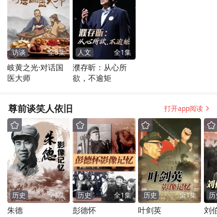
访谈
全
5
集
人文
全
1
集
岐黄之光·对话国
濮存昕：从心所
医大师
欲，不逾矩
尊前谈笑人依旧
打开app阅读
历史
全
1
集
历史
全
1
集
历史
全
1
集
历
朱德
彭德怀
叶剑英
刘