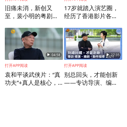
旧痛未消，新创又
17岁就踏入演艺圈，
至，裴小明的粤剧武
经历了香港影片各个
生演出生涯恐怕难以
时代，谢贤最初入行
继续
却是因家里穷
04:58
27:35
打开APP阅读
打开APP阅读
袁和平谈武侠片：“真
别总回头，才能创新
功夫”+真人是核心，
——专访导演、编
特效恰到好处才是
剧、动作指导袁和平
好，不能滥用