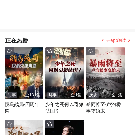
正在热播
打开app阅读
时事
全
131
集
时事
全
1
集
历史
全
1
集
俄乌战局·四周年
少年之死何以引爆
暴雨将至·卢沟桥
祭
法国？
事变始末