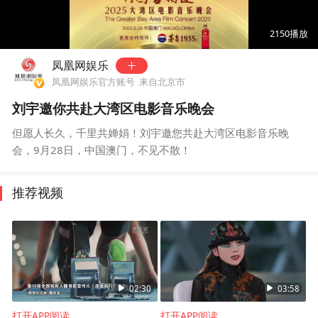
00:00
00:20
2150
播放
凤凰网娱乐
凤凰网娱乐官方账号
来自北京市
刘宇邀你共赴大湾区电影音乐晚会
但愿人长久，千里共婵娟！刘宇邀您共赴大湾区电影音乐晚
会，9月28日，中国澳门，不见不散！
推荐视频
02:30
03:58
打开APP阅读
打开APP阅读