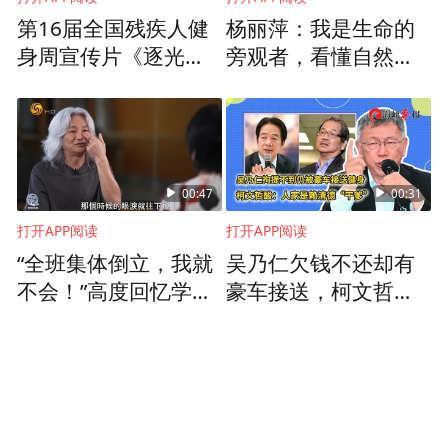
第16届全国残疾人健
杨丽萍：我是生命的
身周宣传片《逐光而
旁观者，看懂自然法
行》发布
则，就不会迷茫和痛
苦
00:47
00:31
打开APP阅读
打开APP阅读
“全班集体倒立，我就
吴乃仁欠钱不还却有
不会！”高度回忆学舞
豪车接送，柯文哲
生涯，曾被打击得落
讽：人家是赖清德“干
泪
爹”