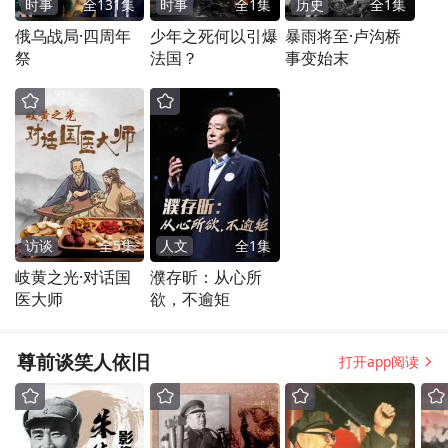
时事
全
131
集
时事
全
1
集
历史
全
1
集
俄乌战局·四周年
少年之死何以引爆
暴雨将至·卢沟桥
祭
法国？
事变始末
访谈
全
5
集
人文
全
1
集
岐黄之光·对话国
濮存昕：从心所
医大师
欲，不逾矩
尊前谈笑人依旧
打开app阅读