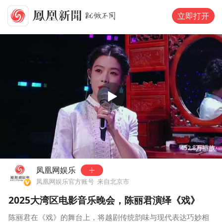
立即打开
00:00
04:09
452.8万
播放
凤凰网娱乐
凤凰网娱乐官方账号
来自北京市
2025大湾区电影音乐晚会，陈丽君演绎《戏》
陈丽君在《戏》的舞台上，将越剧传统韵味与现代表达巧妙相