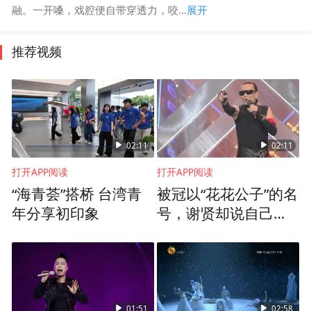
融。一开嗓，戏腔便自带穿透力，咬...
展开
推荐视频
02:11
02:11
打开APP阅读
打开APP阅读
“海青荟”搭桥 台湾青
被冠以“花花公子”的名
年分享初印象
号，谢贤却说自己对
每段恋情都很认真？
01:51
02:58