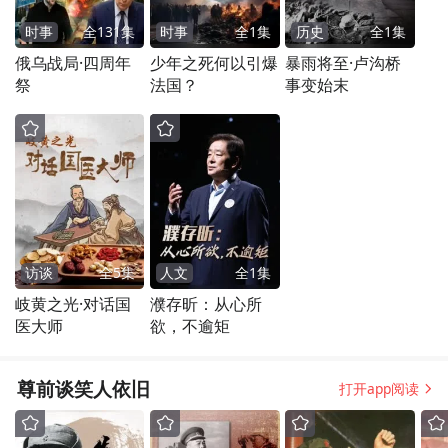
时事
全
131
集
时事
全
1
集
历史
全
1
集
俄乌战局·四周年
少年之死何以引爆
暴雨将至·卢沟桥
祭
法国？
事变始末
访谈
全
5
集
人文
全
1
集
岐黄之光·对话国
濮存昕：从心所
医大师
欲，不逾矩
尊前谈笑人依旧
打开app阅读