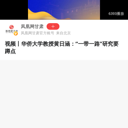
00:00
00:42
6393
播放
凤凰网甘肃
凤凰网甘肃官方账号
来自北京
视频丨华侨大学教授黄日涵：“一带一路”研究要
蹲点