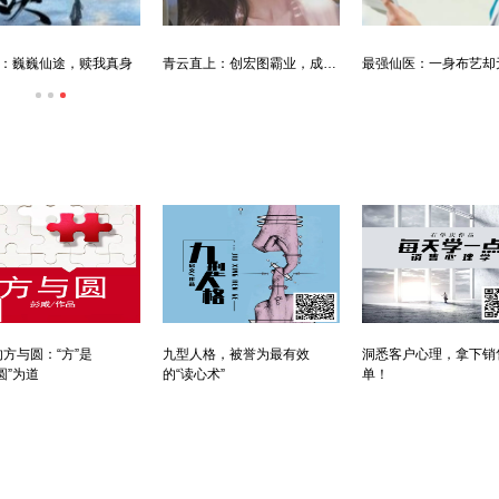
：巍巍仙途，赎我真身
青云直上：创宏图霸业，成人生赢家
方与圆：“方”是
九型人格，被誉为最有效
洞悉客户心理，拿下销
圆”为道
的“读心术”
单！