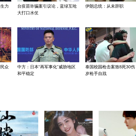
组生力
台疫苗诈骗案引议论，蓝绿互呛
伊朗总统：从未辞职
大打口水仗
湾民众
中方：日本“再军事化”威胁地区
泰国校园枪击案致8死30伤
和平稳定
岁枪手自戕