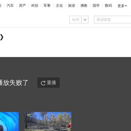
尚
汽车
房产
科技
军事
文化
旅游
佛教
国学
数码
更多
站内
》
播放
失败
了
重播