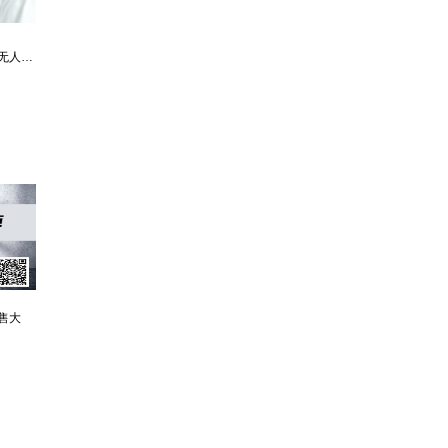
最强仙医：一身布艺却无人不识
婿中狂龙:三年上门女婿后的爆发
男人四十：家有娇妻
售大