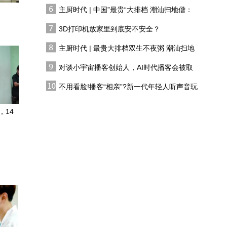
有人花两万吃一桌
学习
主厨时代 | 中国”最贵“大排档 潮汕扫地僧：
当短剧遇上AI
双生不夜粥
3D打印机放家里到底安不安全？
主厨时代 | 最贵大排档双生不夜粥 潮汕扫地
法国东南部山火暂时受控
僧 预告片
对谈小宇宙播客创始人，AI时代播客会被取
代吗?
闽宁两地妇联及高校联手
不用看脸!播客“相亲”?新一代年轻人听声音玩
实施的对口协作项目，点
恋综
亮宁夏女孩求学希望
，14
他只要不顺心，回家就打
我，甚至痔疮犯了拉不出
屎都能成为打我的理由