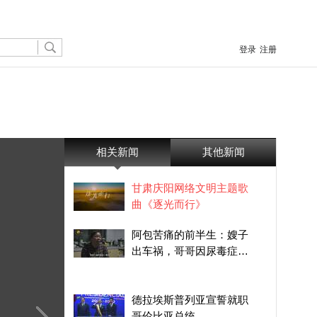
登录
注册
相关新闻
其他新闻
甘肃庆阳网络文明主题歌
曲《逐光而行》
阿包苦痛的前半生：嫂子
出车祸，哥哥因尿毒症去
世，丈夫又确诊直肠癌晚
期
德拉埃斯普列亚宣誓就职
哥伦比亚总统