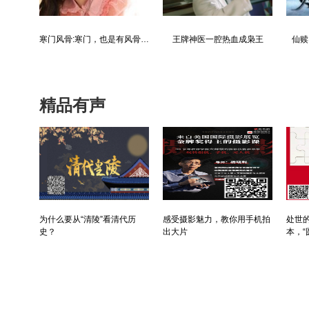
都市争锋被新来的女上司给看上
寒门风骨:寒门，也是有风骨的！
王牌神医一腔热血成枭王
仙赎
精品有声
为什么要从“清陵”看清代历
感受摄影魅力，教你用手机拍
处世的
史？
出大片
本，“