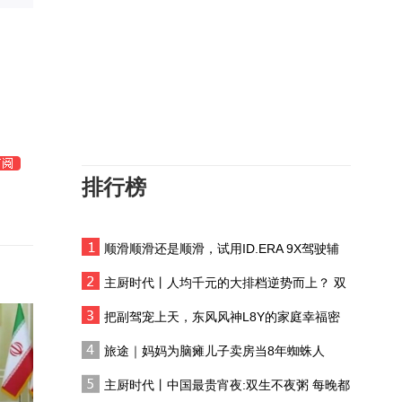
泰国校园枪击致8死30伤
14岁枪手自戕
秦腔表演艺术家李梅：窗
户修那么高，就是为了不
让父母看，我们把排练场
“台上有多火，台下就有多
叫“屠宰场”，哭死都没人
孤独”，秦腔名旦李梅15岁
管
成名后遭同行嫉妒，被孤
排行榜
美国麻省韦克菲尔德一栋
立没有朋友
砖造建筑起火
顺滑顺滑还是顺滑，试用ID.ERA 9X驾驶辅
瞰中国｜内蒙古：盛夏沃
助系统
野尽显盎然生机
主厨时代丨人均千元的大排档逆势而上？ 双
生不夜粥：消费群体一直在 只是换了个地方
唐山大地震发生时还在睡
把副驾宠上天，东风风神L8Y的家庭幸福密
梦中，一觉睡醒，5岁的
码
旅途｜妈妈为脑瘫儿子卖房当8年蜘蛛人
她失去了爸妈和弟弟
福建酒厂老板收购宁夏葡
主厨时代丨中国最贵宵夜:双生不夜粥 每晚都
萄，并向当地酿酒师请教