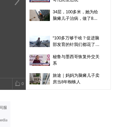
德拉埃斯普列亚宣誓就职
美国麻省韦克菲尔德一栋
女子在唐山寻“
34层，100多米，她为给
哥伦比亚总统
砖造建筑起火
后的记忆是三
脑瘫儿子治病，做了8年
妈烧点纸
高空“蜘蛛人”
“100多万够干啥？促进脑
部发育的针我们都花了几
十万”，90后妈妈为给脑瘫
秘鲁与墨西哥恢复外交关
儿子做康复治疗，10年花
系
费160万
旅途｜妈妈为脑瘫儿子卖
房当8年蜘蛛人
0
一篇课文，一片水土，一
座新城：白洋淀的文脉如
何代代相传？
间服
结婚14年，我被丈夫家暴
了13年，第一次动手是我
media
刚怀孕一个多月