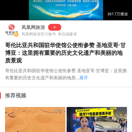
00:00
01:10
387.7万
播放
凤凰网旅游
凤凰网旅游官方账号
来自福建省
哥伦比亚共和国驻华使馆公使衔参赞 圣地亚哥·甘
博亚：这里拥有重要的历史文化遗产和美丽的地
质景观
哥伦比亚共和国驻华使馆公使衔参赞 圣地亚哥·甘博亚：这里拥
有重要的历史文化遗产和美丽的地质...
展开
推荐视频