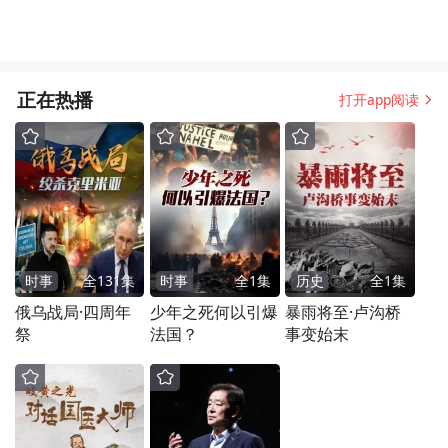
正在热播
打开app阅读
时事
全
131
集
时事
全
1
集
历史
全
1
集
俄乌战局·四周年
少年之死何以引爆
暴雨将至·卢沟桥
祭
法国？
事变始末