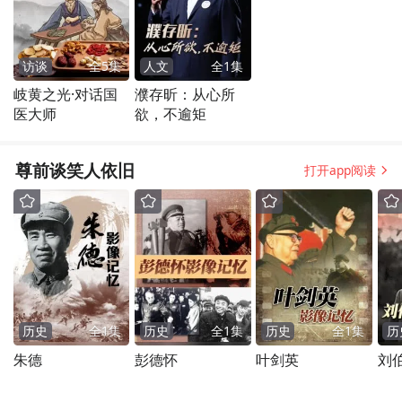
访谈
全
5
集
人文
全
1
集
岐黄之光·对话国
濮存昕：从心所
医大师
欲，不逾矩
尊前谈笑人依旧
打开app阅读
历史
全
1
集
历史
全
1
集
历史
全
1
集
历
朱德
彭德怀
叶剑英
刘