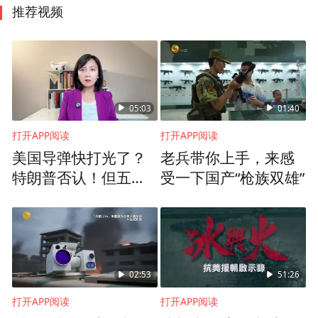
推荐视频
05:03
01:40
打开APP阅读
打开APP阅读
美国导弹快打光了？
老兵带你上手，来感
特朗普否认！但五角
受一下国产“枪族双雄”
大楼正在疯狂扩产
02:53
51:26
打开APP阅读
打开APP阅读