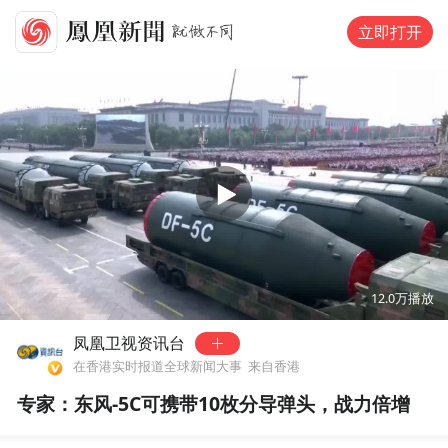
立即打开
00:00
02:07
12.0万
播放
凤凰卫视资讯台
在香港实时报道全球新闻大事
来自香港
专家：东风-5C可携带10枚分导弹头，战力倍增