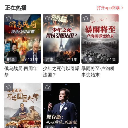
正在热播
打开app阅读
时事
全
131
集
时事
全
1
集
历史
全
1
集
俄乌战局·四周年
少年之死何以引爆
暴雨将至·卢沟桥
祭
法国？
事变始末