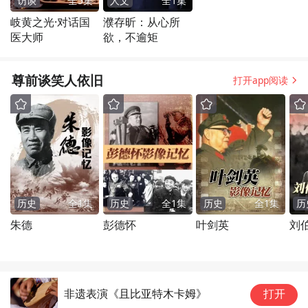
访谈
全
5
集
人文
全
1
集
岐黄之光·对话国
濮存昕：从心所
医大师
欲，不逾矩
尊前谈笑人依旧
打开app阅读
历史
全
1
集
历史
全
1
集
历史
全
1
集
历
朱德
彭德怀
叶剑英
刘
非遗表演《且比亚特木卡姆》
打开