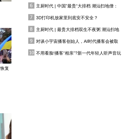
有人花两万吃一桌
主厨时代 | 中国”最贵“大排档 潮汕扫地僧：
《四海潮味》反哺《给阿
双生不夜粥
嬷的情书》剧情创作，电
3D打印机放家里到底安不安全？
影成功又让纪录片得以延
主厨时代 | 最贵大排档双生不夜粥 潮汕扫地
《给阿嬷的情书》导演蓝
续
僧 预告片
鸿春：在凤凰做时政节
对谈小宇宙播客创始人，AI时代播客会被取
目，对我的内容创作帮助
代吗?
导演蓝鸿春：AI暂时无法
巨大
不用看脸!播客“相亲”?新一代年轻人听声音玩
辅助情感创作，但科技在
恋综
进步，未来或许可以
求恢复
吴乃仁欠钱不还却有豪车
接送，柯文哲讽：人家是
赖清德“干爹”