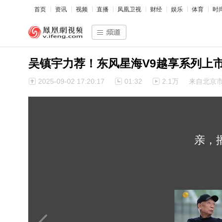
首页
资讯
视频
直播
凤凰卫视
财经
娱乐
体育
时
吴镇宇力荐！东风星海V9越享系列上市，
2025-09-02 17:20:17
01:32
2.1万
来自北京
亲，