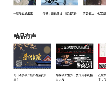
最强仙医：一身布艺却无人不识
婿中狂龙:三年上门女婿后的爆发
男人四十：家有娇妻
精品有声
为什么要从“清陵”看清代历
感受摄影魅力，教你用手机拍
处世的
史？
出大片
本，“