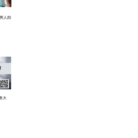
利欲升迁记：人生就是利欲场，利为媒，欲为介
售大