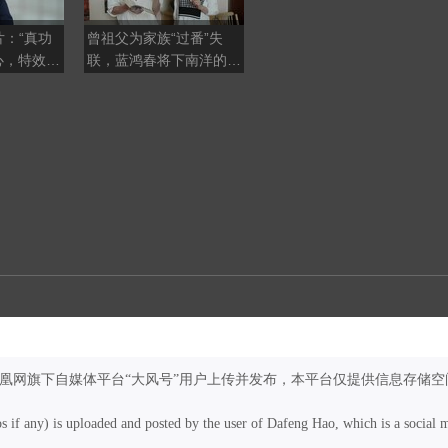
：“真功
曾祖父为家族“过番”失
《镖人》海外口碑火了，
心，特效恰
联，蓝鸿春将下南洋的离
武侠电影打动外国人的是
，不能滥用
散与守望融入光影
什么？
凤凰网旗下自媒体平台“大风号”用户上传并发布，本平台仅提供信息存储空
os if any) is uploaded and posted by the user of Dafeng Hao, which is a social 