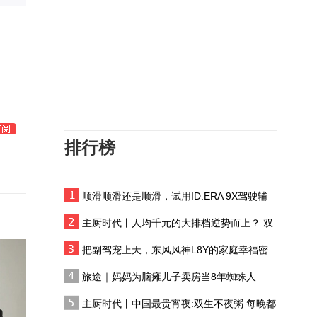
《给阿嬷的情书》邮差落
水神解读，导演蓝鸿春回
应网友二创：看到后我哭
不打字幕，外国人看得懂
了
《十面埋伏》吗？杨丽萍
这样回答
微纪录片丨守戏人
排行榜
退休老人覃阿姨回忆巴黎
走秀：面对镜头很紧张，
走不好会丢中国人的脸
顺滑顺滑还是顺滑，试用ID.ERA 9X驾驶辅
要祛魅！银发舞蹈教授高
助系统
度：舞蹈不是为了取悦
主厨时代丨人均千元的大排档逆势而上？ 双
人，而是用身体让人感动
生不夜粥：消费群体一直在 只是换了个地方
李乃文毕业后无戏可拍，
把副驾宠上天，东风风神L8Y的家庭幸福密
靠蹭饭和父母救济勉强度
码
旅途｜妈妈为脑瘫儿子卖房当8年蜘蛛人
日，一度自卑失联一年
非遗表演《且比亚特木卡
主厨时代丨中国最贵宵夜:双生不夜粥 每晚都
姆》