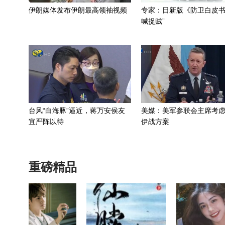
伊朗媒体发布伊朗最高领袖视频
专家：日新版《防卫白皮书
喊捉贼”
台风“白海豚”逼近，蒋万安侯友
美媒：美军参联会主席考
宜严阵以待
伊战方案
重磅精品