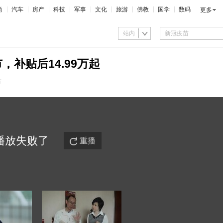
尚
汽车
房产
科技
军事
文化
旅游
佛教
国学
数码
更多
站内
补贴后14.99万起
市
播放
失败
了
重播