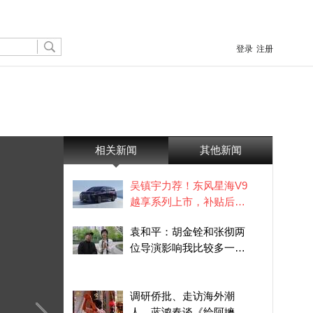
登录
注册
相关新闻
其他新闻
吴镇宇力荐！东风星海V9
越享系列上市，补贴后
14.99万起
袁和平：胡金铨和张彻两
位导演影响我比较多一点
点
调研侨批、走访海外潮
人，蓝鸿春谈《给阿嬷的