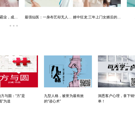
唐朝败家子:他深知繁荣背后的危机
霸婿：家有这样的女婿是福是祸？
方与圆：“方”是
九型人格，被誉为最有效
洞悉客户心理，拿下销
圆”为道
的“读心术”
单！