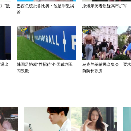
》“贼
巴西总统批鲁比奥：他是罪魁祸
原爆亲历者质疑高市扩军
首
虑退出
韩国足协就“性招待”外国裁判丑
乌克兰基辅民众集会，要
闻致歉
前防长职务