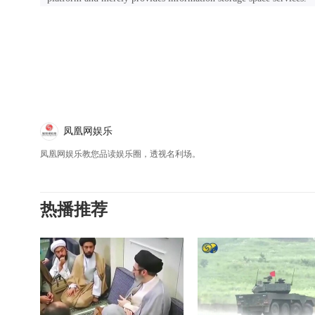
凤凰网娱乐
凤凰网娱乐教您品读娱乐圈，透视名利场。
热播推荐