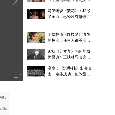
情书》的女主角原型
袁和平：特效科技进步得
晓梦Vlog：你所不知道的
当陈佳遇到蓝
马伊琍谈《繁花》：我尽
很好，以前很难的画面，
火把节
是半路出家的
了全力，已经没有遗憾了
现在拍就简单很多
是半路出家的
王扶林谈《红楼梦》演员
的标准：任何人都不准走
后门
87版《红楼梦》为何能成
为经典？王扶林导演这样
回答
高度：《沉香·陆》出海演
出一定能成功，但体量太
0
大接收方费用会很高
《给阿嬷的情书》爆火
后，三位主演的人生有了
怎样的变化？
间服
晓梦Vlog：你所不知道的
火把节
media