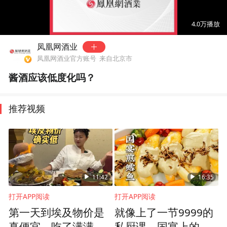
00:00
00:52
4.0万
播放
凤凰网酒业
凤凰网酒业官方账号
来自北京市
酱酒应该低度化吗？
推荐视频
11:42
16:35
打开APP阅读
打开APP阅读
第一天到埃及物价是
就像上了一节9999的
真便宜，吃了满满一
私厨课，国宴上的头