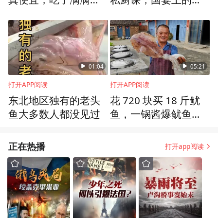
大桌，才100多块人民
菜，牛油果香煎银鳕
币
鱼
01:04
05:21
打开APP阅读
打开APP阅读
东北地区独有的老头
花 720 块买 18 斤鱿
鱼大多数人都没见过
鱼，一锅酱爆鱿鱼，1
1 口农村家人吃到满
足
正在热播
打开app阅读