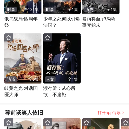
时事
全
131
集
时事
全
1
集
历史
全
1
集
俄乌战局·四周年
少年之死何以引爆
暴雨将至·卢沟桥
祭
法国？
事变始末
访谈
全
5
集
人文
全
1
集
岐黄之光·对话国
濮存昕：从心所
医大师
欲，不逾矩
尊前谈笑人依旧
打开app阅读