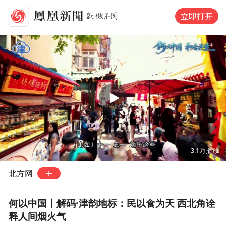
立即打开
00:00
05:15
3.1万
播放
北方网
何以中国丨解码·津韵地标：民以食为天 西北角诠
释人间烟火气