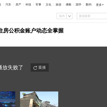
尚
汽车
房产
科技
军事
文化
旅游
佛教
国学
数码
更多
站内
 住房公积金账户动态全掌握
播放
失败
了
重播