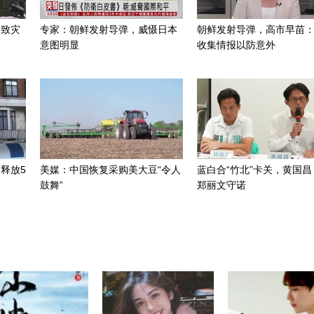
招致灾
专家：朝鲜发射导弹，威慑日本
朝鲜发射导弹，高市早苗
意图明显
收集情报以防意外
释放5
美媒：中国恢复采购美大豆“令人
蓝白合“竹北”卡关，黄国昌
鼓舞”
郑丽文守诺