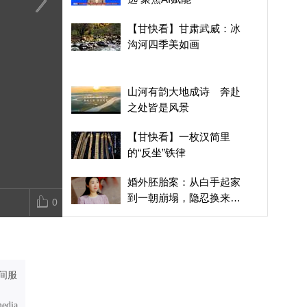
婚外胚胎案：从白手起家
活力中国调研行｜每天重
特朗普所乘直
【甘快看】甘肃武威：冰
到一朝崩塌，隐忍换来更
复练习500次 这就是机器
行安全事件，
沟河四季美如画
深的背叛
人的“毅力”
面曝光
山河有韵大地成诗 奔赴
之处皆是风景
【甘快看】一枚汉简里
的“反坐”铁律
婚外胚胎案：从白手起家
到一朝崩塌，隐忍换来更
0
深的背叛
活力中国调研行｜每天重
复练习500次 这就是机器
人的“毅力”
短视频｜“此刻，新疆”全
间服
球网红共创传播活动夏季
篇（阿克苏站） “这个夏
media