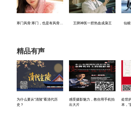
都市争锋被新来的女上司给看上
寒门风骨:寒门，也是有风骨的！
王牌神医一腔热血成枭王
仙赎
精品有声
为什么要从“清陵”看清代历
感受摄影魅力，教你用手机拍
处世的
史？
出大片
本，“