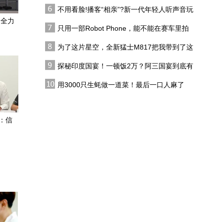
代吗?
不用看脸!播客“相亲”?新一代年轻人听声音玩
第34届广州博览会8月21
恋综
：全力
日至23日举办
只用一部Robot Phone，能不能在赛车里拍
出好莱坞大片？
为了这片星空，全新猛士M817把我带到了这
银韵簪花 三代薪火
里，值了！
探秘印度国宴！一顿饭2万？阿三国宴到底有
多离谱？
日本熊本强震38人死亡 余
用3000只生蚝做一道菜！最后一口人麻了
震逾300次
民乐再添生物多样性“名
：信
片” 红外相机成功拍摄国
家一级保护动物雪豹