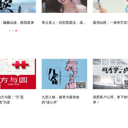
：巍巍仙途，赎我真身
青云直上：创宏图霸业，成人生赢家
方与圆：“方”是
九型人格，被誉为最有效
洞悉客户心理，拿下销
圆”为道
的“读心术”
单！