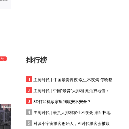
深圳提升公共文化服务质
天 相约新疆”活动启动
量迎APEC会议
【甘快看】祁连灵根 甘
肃民乐板蓝根
在敦煌，我遇见了“时间的
手艺人”
排行榜
三伏天，来碗浆水
主厨时代丨中国最贵宵夜:双生不夜粥 每晚都
【甘快看】青春华章 丝
有人花两万吃一桌
路逐光·AIGC视频丨丝路
主厨时代 | 中国”最贵“大排档 潮汕扫地僧：
上的追光者
双生不夜粥
琥珀圆眼自带软萌滤镜
3D打印机放家里到底安不安全？
鬼鸮捕鼠护祁连
主厨时代 | 最贵大排档双生不夜粥 潮汕扫地
僧 预告片
如果文物会说话丨我是南
对谈小宇宙播客创始人，AI时代播客会被取
佐，黄土高原的文明灯塔