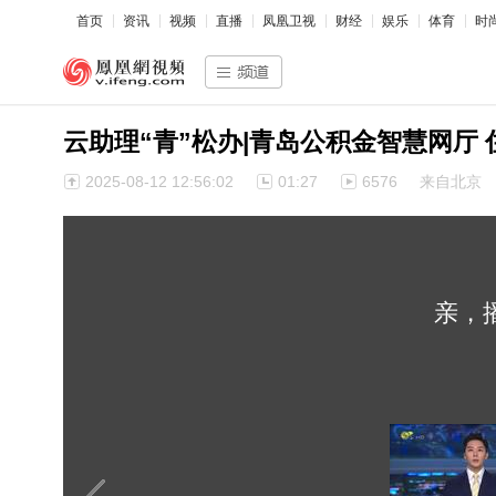
首页
资讯
视频
直播
凤凰卫视
财经
娱乐
体育
时
云助理“青”松办|青岛公积金智慧网厅
2025-08-12 12:56:02
01:27
6576
来自北京
亲，