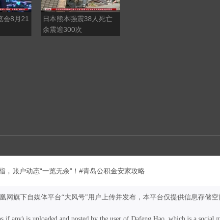
览会8月21
日本熊本强震38人死亡
2026凤凰之星上市公司
余震逾300次
评选 聚焦AI赋能
指，账户动态“一览无余”！#青岛公积金安家攻略
凤凰网旗下自媒体平台“大风号”用户上传并发布，本平台仅提供信息存储空
os if any) is uploaded and posted by the user of Dafeng Hao, which is a social 