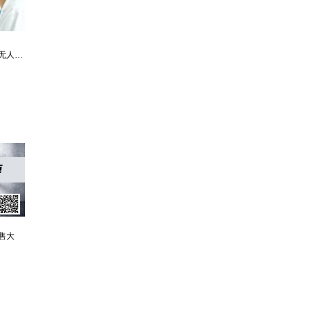
最强仙医：一身布艺却无人不识
婿中狂龙:三年上门女婿后的爆发
男人四十：家有娇妻
售大