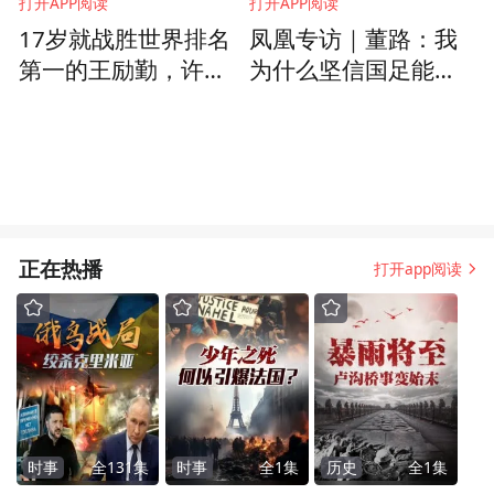
打开APP阅读
打开APP阅读
17岁就战胜世界排名
凤凰专访｜董路：我
第一的王励勤，许昕
为什么坚信国足能进2
称“没概念”：小说里才
034世界杯？
会这么写
正在热播
打开app阅读
时事
全
131
集
时事
全
1
集
历史
全
1
集