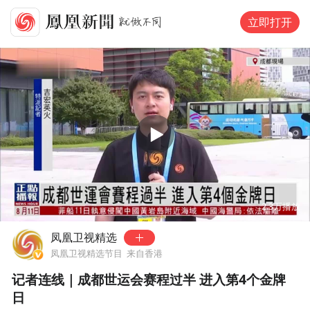
立即打开
00:00
01:44
2.3万
播放
凤凰卫视精选
凤凰卫视精选节目
来自香港
记者连线｜成都世运会赛程过半 进入第4个金牌
日