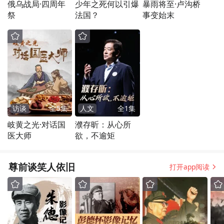
俄乌战局·四周年
少年之死何以引爆
暴雨将至·卢沟桥
祭
法国？
事变始末
访谈
全
5
集
人文
全
1
集
岐黄之光·对话国
濮存昕：从心所
医大师
欲，不逾矩
尊前谈笑人依旧
打开app阅读