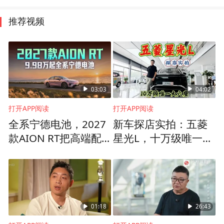
推荐视频
03:03
04:02
打开APP阅读
打开APP阅读
全系宁德电池，2027
新车探店实拍：五菱
款AION RT把高端配
星光L，十万级唯一大
置打到9万级
六座新能源SUV
01:18
26:43