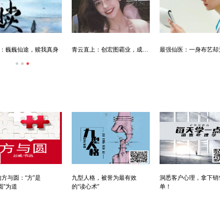
：巍巍仙途，赎我真身
青云直上：创宏图霸业，成人生赢家
方与圆：“方”是
九型人格，被誉为最有效
洞悉客户心理，拿下销
圆”为道
的“读心术”
单！