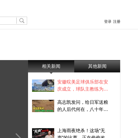
登录
注册
相关新闻
其他新闻
安徽晥美足球俱乐部在安
庆成立，球队主教练为前
国脚成亮
高志凯发问，给日军送粮
的人后代何在，八十年前
的档案没烂
上海雨夜绝杀！这场“无
声”的比赛，正在偷偷改变