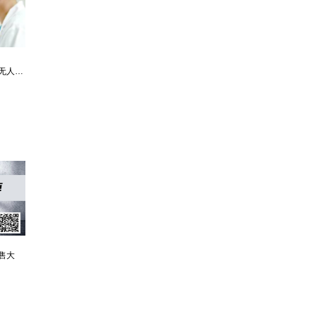
最强仙医：一身布艺却无人不识
婿中狂龙:三年上门女婿后的爆发
男人四十：家有娇妻
售大