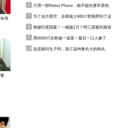
恋综
妻子，结果自己却不幸离
只用一部Robot Phone，能不能在赛车里拍
当短剧遇上AI
世
出好莱坞大片？
为了这片星空，全新猛士M817把我带到了这
事布局
里，值了！
探秘印度国宴！一顿饭2万？阿三国宴到底有
陈德启本想靠种葡萄致
多离谱？
富，意外拿下“全国绿化模
用3000只生蚝做一道菜！最后一口人麻了
范单位”称号
城事·微光｜一抹流动橙色
这还能叫丸子吗，浙江温州拳头大的肉丸
守护“水畅人安”
子，尝尝味道咋样
39岁女子结婚14年被家暴
13年，“夜里有床睡，不用
调整
挨打受骂就是幸福”