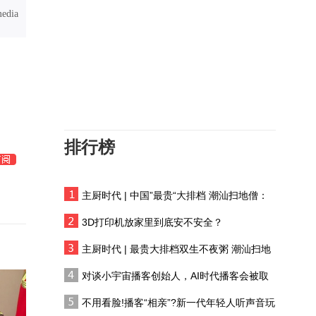
水量丰沛濯缨池外溢“清泉
media
石上流”加装安全网
学习多个才艺只为社交，
唐山大地震幸存者：喜欢
人多的地儿，内心是怕孤
短剧导演：AI的短剧不够
独
真实，它是一个工具，主
要是简化服化道的工作
排行榜
39岁女子结婚14年遭受家
暴13年，施暴者精通如何
不留下犯罪证据
主厨时代 | 中国”最贵“大排档 潮汕扫地僧：
建筑非建筑——专访建筑
双生不夜粥
师马岩松
3D打印机放家里到底安不安全？
为宁夏葡萄酒做好推广，
主厨时代 | 最贵大排档双生不夜粥 潮汕扫地
法国姑娘陈仙妮体验中国
僧 预告片
对谈小宇宙播客创始人，AI时代播客会被取
式的乡村生活
代吗?
唐山大地震中发生的感人
不用看脸!播客“相亲”?新一代年轻人听声音玩
一幕：一名大爷死死护住