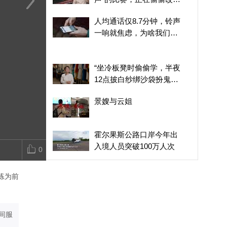
你的电动车
台湾人的真实选择：平潭
“台上有多火，台下就有
瞰中国｜内蒙
人均通话仅8.7分钟，铃声
不仅是地理上的“近”，也
多孤独”，秦腔名旦李梅
野尽显盎然生
一响就焦虑，为啥我们不
是展开新生活的地方
15岁成名后遭同行嫉
爱打电话了？
妒，被孤立没有朋友
“坐冷板凳时偷偷学，半夜
12点披白纱绑沙袋扮鬼找
灵感”，秦腔名旦李梅：我
景嫂与云姐
和易青娥不同的是她是被
人推着走，我不是
霍尔果斯公路口岸今年出
入境人员突破100万人次
0
张曼娟谈父亲的临终抉
练为前
择：没给他做任何急救措
施，我对这件事完全没有
欧洲高温干旱天气持续 超
遗憾
往年同期气温
间服