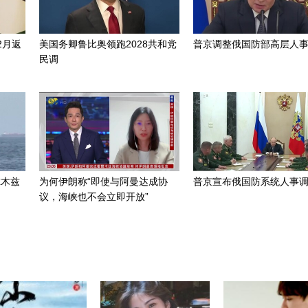
2月返
美国务卿鲁比奥领跑2028共和党
普京调整俄国防部高层人
民调
尔木兹
为何伊朗称“即使与阿曼达成协
普京宣布俄国防系统人事
议，海峡也不会立即开放”