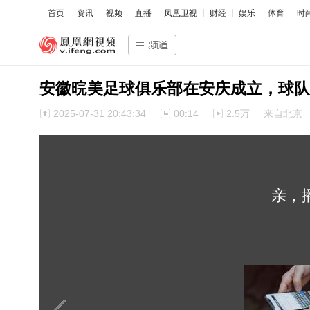
首页
资讯
视频
直播
凤凰卫视
财经
娱乐
体育
时
安徽晥美足球俱乐部在安庆成立，球队
2025-07-31 20:43:34
00:14
2.5万
来自北京
亲，