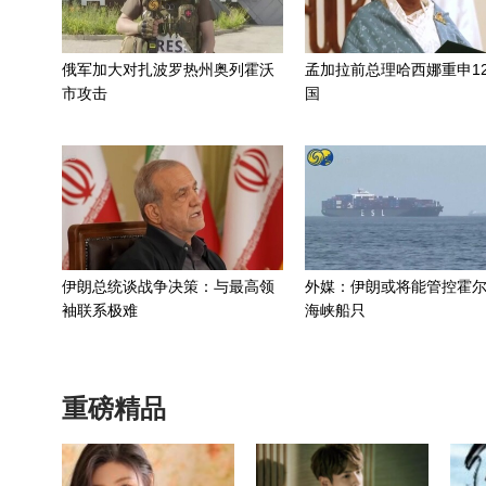
俄军加大对扎波罗热州奥列霍沃
孟加拉前总理哈西娜重申1
市攻击
国
伊朗总统谈战争决策：与最高领
外媒：伊朗或将能管控霍
袖联系极难
海峡船只
重磅精品