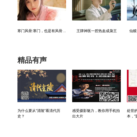
都市争锋被新来的女上司给看上
寒门风骨:寒门，也是有风骨的！
王牌神医一腔热血成枭王
仙赎
精品有声
为什么要从“清陵”看清代历
感受摄影魅力，教你用手机拍
处世的
史？
出大片
本，“