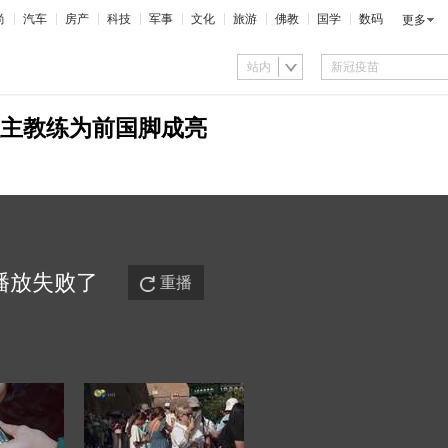
尚
汽车
房产
科技
军事
文化
旅游
佛教
国学
数码
更多
站内
主教练为前国脚成亮
播放
失败
了
重播