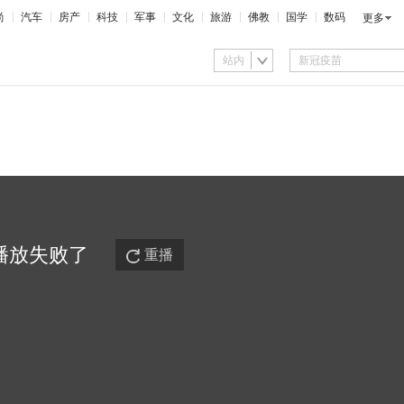
尚
汽车
房产
科技
军事
文化
旅游
佛教
国学
数码
更多
站内
播放
失败
了
重播