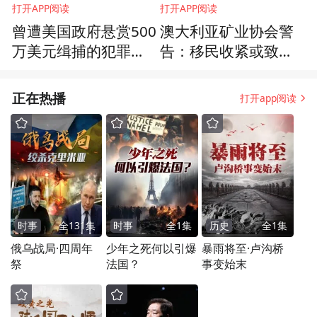
打开APP阅读
打开APP阅读
曾遭美国政府悬赏500
澳大利亚矿业协会警
万美元缉捕的犯罪集
告：移民收紧或致人
团头目在迪拜落网
才断档
正在热播
打开app阅读
时事
全
131
集
时事
全
1
集
历史
全
1
集
俄乌战局·四周年
少年之死何以引爆
暴雨将至·卢沟桥
祭
法国？
事变始末