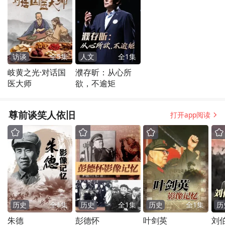
访谈
全
5
集
人文
全
1
集
岐黄之光·对话国
濮存昕：从心所
医大师
欲，不逾矩
尊前谈笑人依旧
打开app阅读
历史
全
1
集
历史
全
1
集
历史
全
1
集
历
朱德
彭德怀
叶剑英
刘