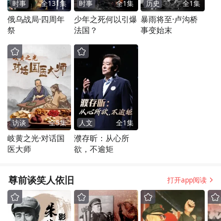
时事
全
131
集
时事
全
1
集
历史
全
1
集
俄乌战局·四周年
少年之死何以引爆
暴雨将至·卢沟桥
祭
法国？
事变始末
访谈
全
5
集
人文
全
1
集
岐黄之光·对话国
濮存昕：从心所
医大师
欲，不逾矩
尊前谈笑人依旧
打开app阅读