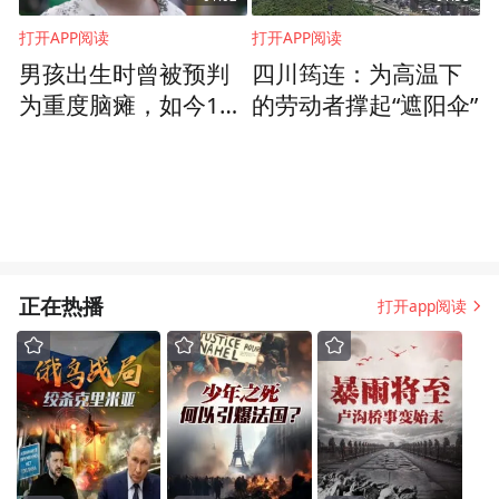
打开APP阅读
打开APP阅读
男孩出生时曾被预判
四川筠连：为高温下
为重度脑瘫，如今10
的劳动者撑起“遮阳伞”
岁能下厨做菜，“蜘蛛
人”妈妈：完全超出预
期，以前只是想他活
着
正在热播
打开app阅读