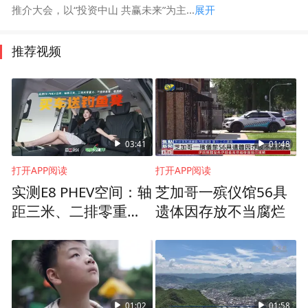
推介大会，以“投资中山 共赢未来”为主...
展开
推荐视频
03:41
01:48
打开APP阅读
打开APP阅读
实测E8 PHEV空间：轴
芝加哥一殡仪馆56具
距三米、二排零重
遗体因存放不当腐烂
力、三排钓鱼凳，够
用吗？
01:02
01:58