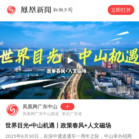
立即打开
00:00
02:18
54.8万
播放
凤凰网广东中山
凤凰网广东中山频道
来自广东省
世界目光•中山机遇丨政策春风+人文磁场
2025年6月30日，在深中通道通车一周年之际，中山举办招商