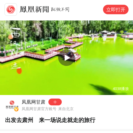
立即打开
00:00
00:14
4038
播放
凤凰网甘肃
凤凰网甘肃官方账号
来自北京
出发去肃州 来一场说走就走的旅行