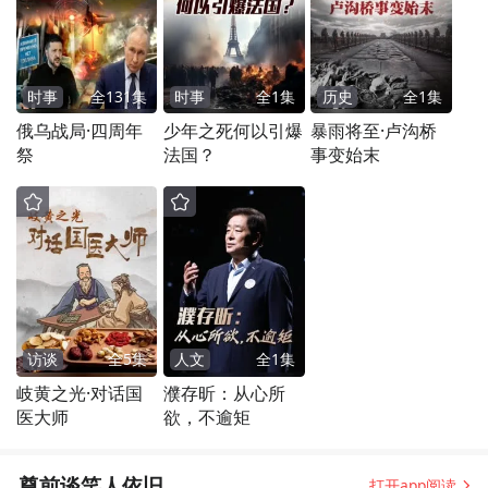
时事
全
131
集
时事
全
1
集
历史
全
1
集
俄乌战局·四周年
少年之死何以引爆
暴雨将至·卢沟桥
祭
法国？
事变始末
访谈
全
5
集
人文
全
1
集
岐黄之光·对话国
濮存昕：从心所
医大师
欲，不逾矩
尊前谈笑人依旧
打开app阅读