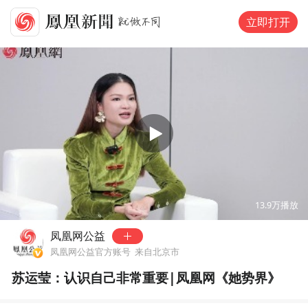
立即打开
00:00
07:12
13.9万
播放
凤凰网公益
凤凰网公益官方账号
来自北京市
苏运莹：认识自己非常重要|凤凰网《她势界》