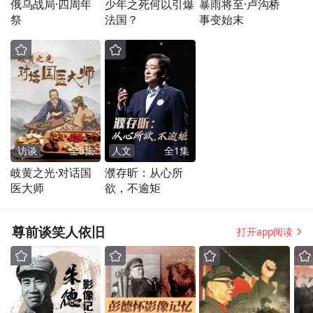
俄乌战局·四周年
少年之死何以引爆
暴雨将至·卢沟桥
祭
法国？
事变始末
访谈
全
5
集
人文
全
1
集
岐黄之光·对话国
濮存昕：从心所
医大师
欲，不逾矩
尊前谈笑人依旧
打开app阅读