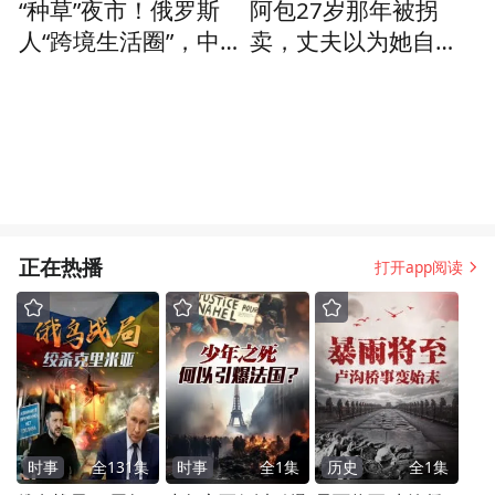
“种草”夜市！俄罗斯
阿包27岁那年被拐
人“跨境生活圈”，中国
卖，丈夫以为她自己
黑河的生活氛围让他
跑了，直接和前妻重
们着迷
新生活在一起
正在热播
打开app阅读
时事
全
131
集
时事
全
1
集
历史
全
1
集