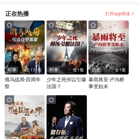
正在热播
打开app阅读
时事
全
131
集
时事
全
1
集
历史
全
1
集
俄乌战局·四周年
少年之死何以引爆
暴雨将至·卢沟桥
祭
法国？
事变始末