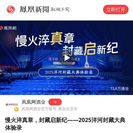
立即打开
00:00
03:10
73.6万
播放
凤凰网酒业
凤凰网酒业官方账号
来自北京市
慢火淬真章，封藏启新纪——2025洋河封藏大典
体验录