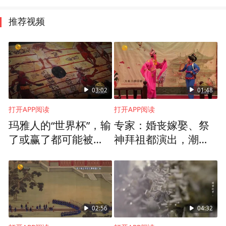
推荐视频
03:02
01:48
打开APP阅读
打开APP阅读
玛雅人的“世界杯”，输
专家：婚丧嫁娶、祭
了或赢了都可能被当
神拜祖都演出，潮剧
成祭品祭祀？
是潮州文化最具重要
特征的文化符号
02:56
04:32