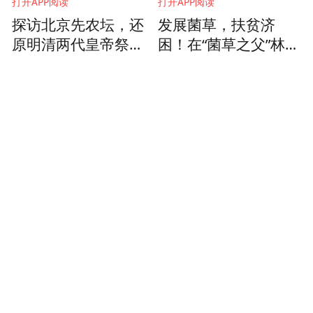
打开APP阅读
打开APP阅读
探访北京先农坛，还
发展菌草，扶贫济
原明清两代皇帝祭祀
困！在“菌草之父”林占
先农诸神的场景
熺指导下，闽宁村踏
上种菇致富路