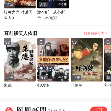
访谈
全
5
集
人文
全
1
集
岐黄之光·对话国
濮存昕：从心所
医大师
欲，不逾矩
尊前谈笑人依旧
打开app阅读
历史
全
1
集
历史
全
1
集
历史
全
1
集
历
朱德
彭德怀
叶剑英
刘
旧
打开