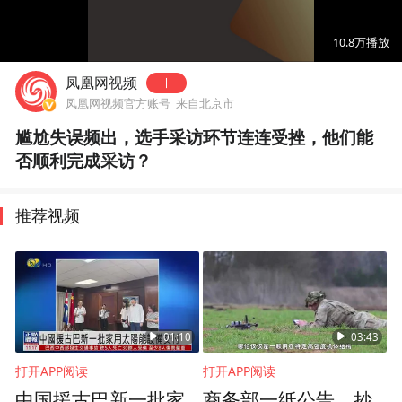
00:00
01:27
10.8万
播放
凤凰网视频
凤凰网视频官方账号
来自北京市
尴尬失误频出，选手采访环节连连受挫，他们能
否顺利完成采访？
推荐视频
01:10
03:43
打开APP阅读
打开APP阅读
中国援古巴新一批家
商务部一纸公告，抄