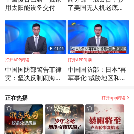
用太阳能设备交付
了美国无人机老底，
一颗螺丝都别想从中
国拿
01:06
01:10
打开APP阅读
打开APP阅读
中国国防部警告菲律
中国国防部：日本“再
宾：坚决反制闹海挑
军事化”威胁地区和平
衅图谋
稳定
正在热播
打开app阅读