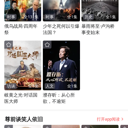
时事
全
131
集
时事
全
1
集
历史
全
1
集
俄乌战局·四周年
少年之死何以引爆
暴雨将至·卢沟桥
祭
法国？
事变始末
访谈
全
5
集
人文
全
1
集
岐黄之光·对话国
濮存昕：从心所
医大师
欲，不逾矩
尊前谈笑人依旧
打开app阅读