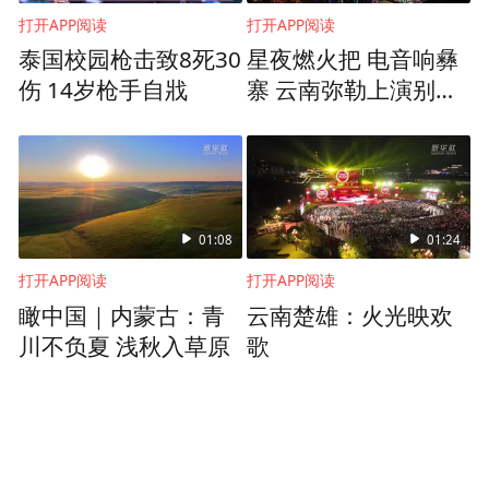
打开APP阅读
打开APP阅读
泰国校园枪击致8死30
星夜燃火把 电音响彝
伤 14岁枪手自戕
寨 云南弥勒上演别样
民族狂欢
01:08
01:24
打开APP阅读
打开APP阅读
瞰中国｜内蒙古：青
云南楚雄：火光映欢
川不负夏 浅秋入草原
歌