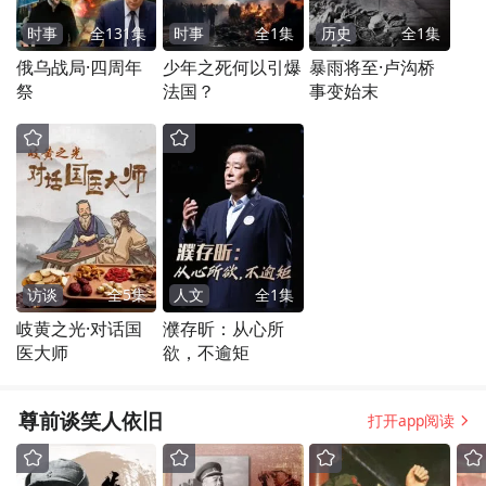
时事
全
131
集
时事
全
1
集
历史
全
1
集
俄乌战局·四周年
少年之死何以引爆
暴雨将至·卢沟桥
祭
法国？
事变始末
访谈
全
5
集
人文
全
1
集
岐黄之光·对话国
濮存昕：从心所
医大师
欲，不逾矩
尊前谈笑人依旧
打开app阅读